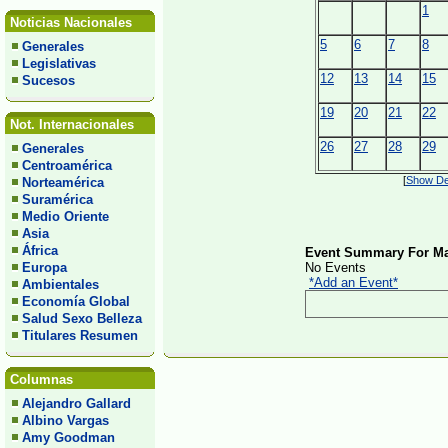
1
Noticias Nacionales
5
6
7
8
Generales
Legislativas
12
13
14
15
Sucesos
19
20
21
22
Not. Internacionales
26
27
28
29
Generales
Centroamérica
[
Show Det
Norteamérica
Suramérica
Medio Oriente
Asia
África
Event Summary For Ma
Europa
No Events
*Add an Event*
Ambientales
Economía Global
Salud Sexo Belleza
Titulares Resumen
Columnas
Alejandro Gallard
Albino Vargas
Amy Goodman