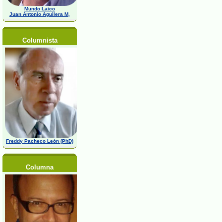
Mundo Laico
Juan Antonio Aguilera M,
Columnista
Freddy Pacheco León (PhD)
Columna