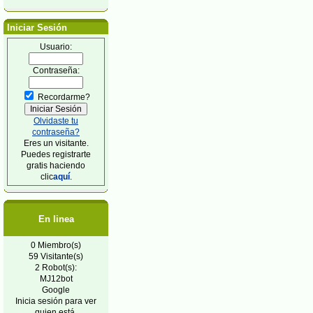
Iniciar Sesión
Usuario:
Contraseña:
Recordarme?
Olvidaste tu
contraseña?
Eres un visitante.
Puedes registrarte
gratis haciendo
clic
aquí
.
En linea
0 Miembro(s)
59 Visitante(s)
2 Robot(s):
MJ12bot
Google
Inicia sesión para ver
quien está.