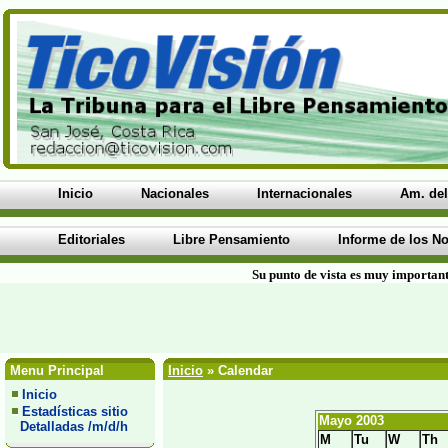
Inicio
Nacionales
Internacionales
Am. del
Editoriales
Libre Pensamiento
Informe de los No
Su punto de vista es muy important
Menu Principal
Inicio
» Calendar
Inicio
Estadísticas sitio
Mayo 2003
Detalladas /m/d/h
M
Tu
W
Th