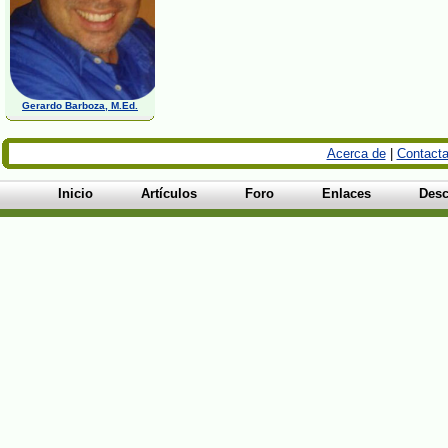
Gerardo Barboza, M.Ed.
Acerca de
|
Contacta
Inicio
Artículos
Foro
Enlaces
Desc