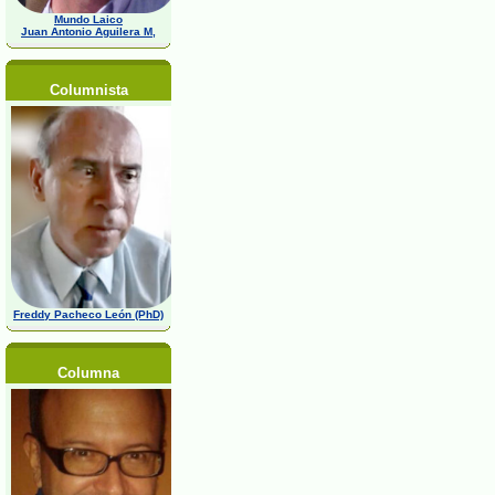
Mundo Laico
Juan Antonio Aguilera M,
Columnista
Freddy Pacheco León (PhD)
Columna