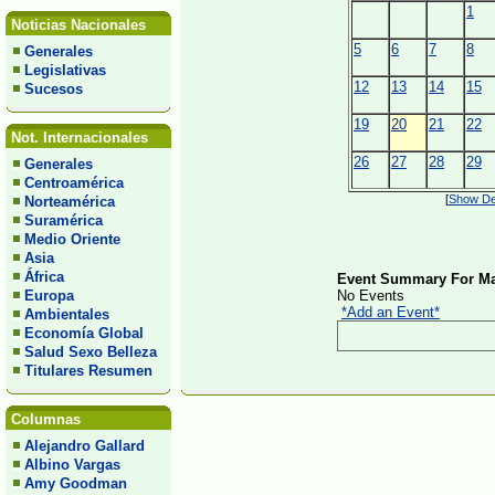
1
Noticias Nacionales
5
6
7
8
Generales
Legislativas
12
13
14
15
Sucesos
19
20
21
22
Not. Internacionales
26
27
28
29
Generales
Centroamérica
[
Show Det
Norteamérica
Suramérica
Medio Oriente
Asia
África
Event Summary For Ma
Europa
No Events
*Add an Event*
Ambientales
Economía Global
Salud Sexo Belleza
Titulares Resumen
Columnas
Alejandro Gallard
Albino Vargas
Amy Goodman