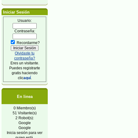
Iniciar Sesión
Usuario:
Contraseña:
Recordarme?
Olvidaste tu
contraseña?
Eres un visitante.
Puedes registrarte
gratis haciendo
clic
aquí
.
En linea
0 Miembro(s)
51 Visitante(s)
2 Robot(s):
Google
Google
Inicia sesión para ver
quien está.