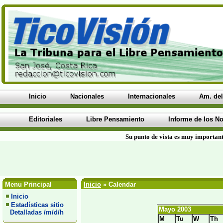
Inicio
Nacionales
Internacionales
Am. del
Editoriales
Libre Pensamiento
Informe de los No
Su punto de vista es muy important
Menu Principal
Inicio
» Calendar
Inicio
Estadísticas sitio
Mayo 2003
Detalladas /m/d/h
M
Tu
W
Th