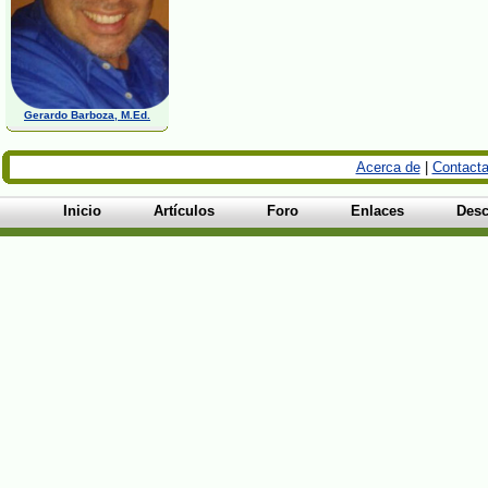
Gerardo Barboza, M.Ed.
Acerca de
|
Contacta
Inicio
Artículos
Foro
Enlaces
Desc