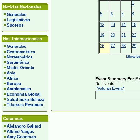
1
Noticias Nacionales
5
6
7
8
Generales
Legislativas
12
13
14
15
Sucesos
19
20
21
22
Not. Internacionales
26
27
28
29
Generales
Centroamérica
[
Show Det
Norteamérica
Suramérica
Medio Oriente
Asia
África
Event Summary For Ma
Europa
No Events
*Add an Event*
Ambientales
Economía Global
Salud Sexo Belleza
Titulares Resumen
Columnas
Alejandro Gallard
Albino Vargas
Amy Goodman