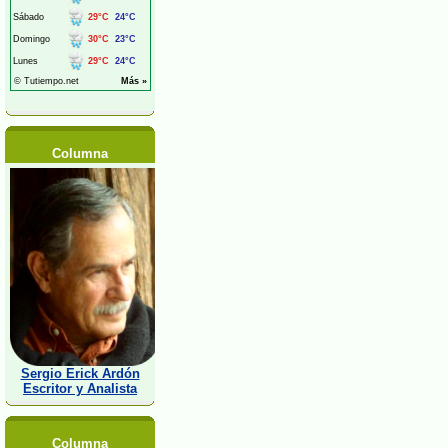
Columna
Sergio Erick Ardón
Escritor y Analista
Columna