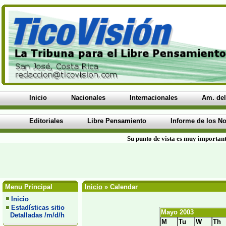
Inicio
Nacionales
Internacionales
Am. del
Editoriales
Libre Pensamiento
Informe de los No
Su punto de vista es muy important
Menu Principal
Inicio
» Calendar
Inicio
Estadísticas sitio
Mayo 2003
Detalladas /m/d/h
M
Tu
W
Th