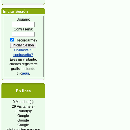
Iniciar Sesión
Usuario:
Contraseña:
Recordarme?
Olvidaste tu
contraseña?
Eres un visitante.
Puedes registrarte
gratis haciendo
clic
aquí
.
En linea
0 Miembro(s)
29 Visitante(s)
3 Robot(s):
Google
Google
Google
Inicia sesión para ver