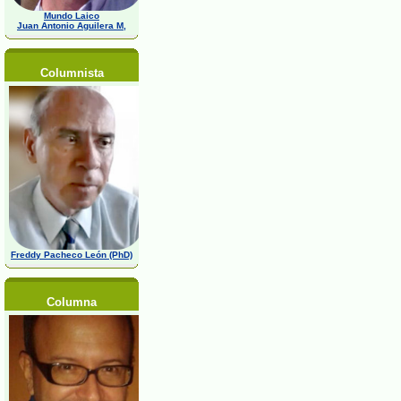
Mundo Laico
Juan Antonio Aguilera M,
Columnista
Freddy Pacheco León (PhD)
Columna