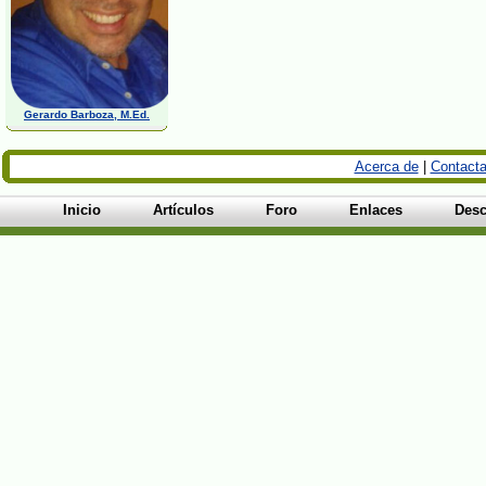
Gerardo Barboza, M.Ed.
Acerca de
|
Contacta
Inicio
Artículos
Foro
Enlaces
Desc