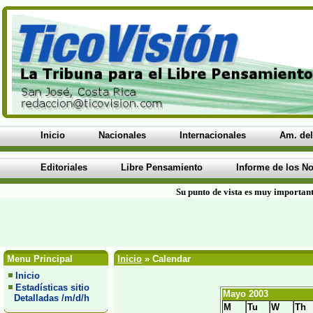
Inicio
Nacionales
Internacionales
Am. del
Editoriales
Libre Pensamiento
Informe de los No
Su punto de vista es muy important
Menu Principal
Inicio
» Calendar
Inicio
Estadísticas sitio
Mayo 2003
Detalladas /m/d/h
M
Tu
W
Th