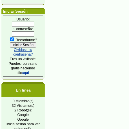
Iniciar Sesión
Usuario:
Contraseña:
Recordarme?
Olvidaste tu
contraseña?
Eres un visitante.
Puedes registrarte
gratis haciendo
clic
aquí
.
En linea
0 Miembro(s)
32 Visitante(s)
2 Robot(s):
Google
Google
Inicia sesión para ver
quien está.