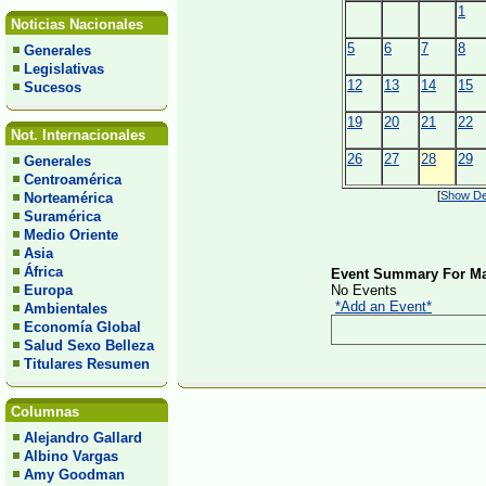
1
Noticias Nacionales
5
6
7
8
Generales
Legislativas
12
13
14
15
Sucesos
19
20
21
22
Not. Internacionales
26
27
28
29
Generales
Centroamérica
[
Show Det
Norteamérica
Suramérica
Medio Oriente
Asia
África
Event Summary For Ma
Europa
No Events
*Add an Event*
Ambientales
Economía Global
Salud Sexo Belleza
Titulares Resumen
Columnas
Alejandro Gallard
Albino Vargas
Amy Goodman