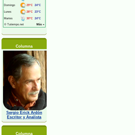
Columna
Sergio Erick Ardón
Escritor y Analista
Columna