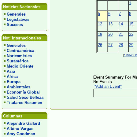
1
Noticias Nacionales
5
6
7
8
Generales
Legislativas
12
13
14
15
Sucesos
19
20
21
22
Not. Internacionales
26
27
28
29
Generales
Centroamérica
[
Show Det
Norteamérica
Suramérica
Medio Oriente
Asia
África
Event Summary For Ma
Europa
No Events
*Add an Event*
Ambientales
Economía Global
Salud Sexo Belleza
Titulares Resumen
Columnas
Alejandro Gallard
Albino Vargas
Amy Goodman