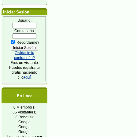
Iniciar Sesión
Usuario:
Contraseña:
Recordarme?
Olvidaste tu
contraseña?
Eres un visitante.
Puedes registrarte
gratis haciendo
clic
aquí
.
En linea
0 Miembro(s)
35 Visitante(s)
3 Robot(s):
Google
Google
Google
Inicia sesión para ver