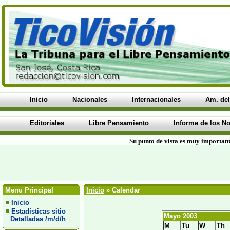
Inicio
Nacionales
Internacionales
Am. del
Editoriales
Libre Pensamiento
Informe de los No
Su punto de vista es muy important
Menu Principal
Inicio
» Calendar
Inicio
Estadísticas sitio
Mayo 2003
Detalladas /m/d/h
M
Tu
W
Th