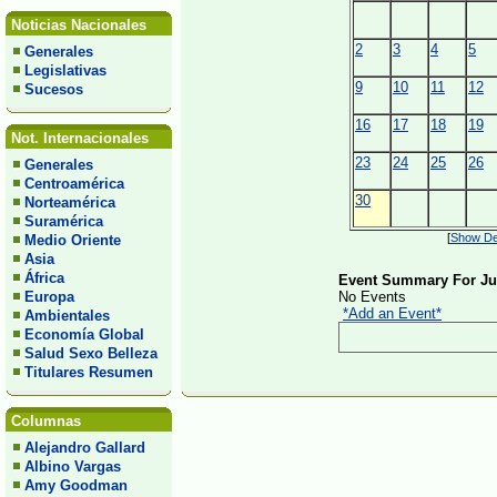
Noticias Nacionales
2
3
4
5
Generales
Legislativas
9
10
11
12
Sucesos
16
17
18
19
Not. Internacionales
23
24
25
26
Generales
Centroamérica
30
Norteamérica
Suramérica
[
Show Det
Medio Oriente
Asia
África
Event Summary For Jun
Europa
No Events
*Add an Event*
Ambientales
Economía Global
Salud Sexo Belleza
Titulares Resumen
Columnas
Alejandro Gallard
Albino Vargas
Amy Goodman