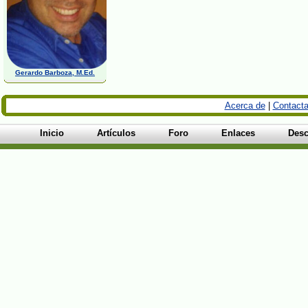
Gerardo Barboza, M.Ed.
Acerca de
|
Contacta
Inicio
Artículos
Foro
Enlaces
Desc