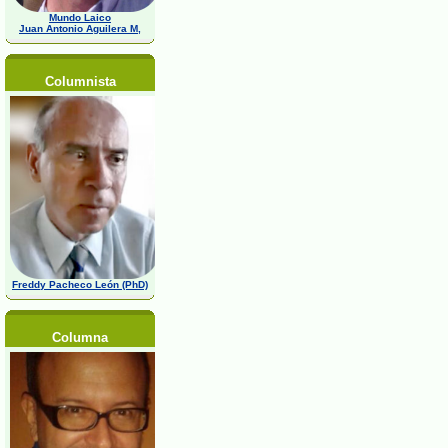
Mundo Laico
Juan Antonio Aguilera M,
Columnista
Freddy Pacheco León (PhD)
Columna