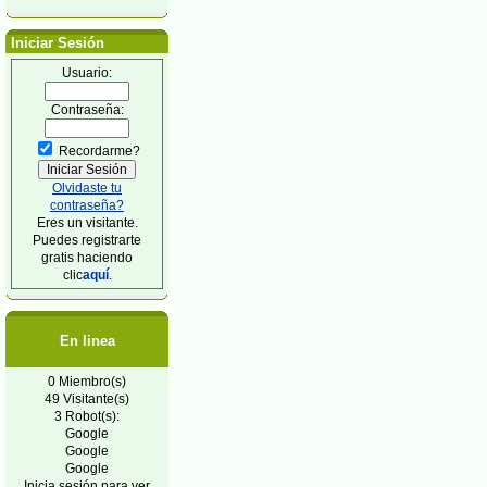
Iniciar Sesión
Usuario:
Contraseña:
Recordarme?
Olvidaste tu
contraseña?
Eres un visitante.
Puedes registrarte
gratis haciendo
clic
aquí
.
En linea
0 Miembro(s)
49 Visitante(s)
3 Robot(s):
Google
Google
Google
Inicia sesión para ver