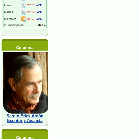
Columna
Sergio Erick Ardón
Escritor y Analista
Columna