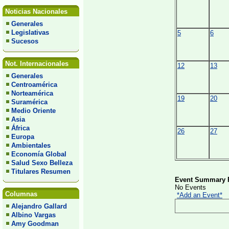
Noticias Nacionales
Generales
Legislativas
5
6
Sucesos
Not. Internacionales
12
13
Generales
Centroamérica
Norteamérica
19
20
Suramérica
Medio Oriente
Asia
África
26
27
Europa
Ambientales
Economía Global
Salud Sexo Belleza
Titulares Resumen
Event Summary F
No Events
Columnas
*Add an Event*
Alejandro Gallard
Albino Vargas
Amy Goodman