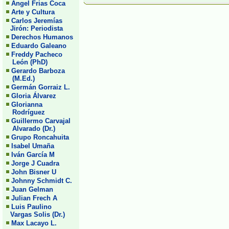
Angel Frias Coca
Arte y Cultura
Carlos Jeremías
Jirón: Periodista
Derechos Humanos
Eduardo Galeano
Freddy Pacheco
León (PhD)
Gerardo Barboza
(M.Ed.)
Germán Gorraiz L.
Gloria Álvarez
Glorianna
Rodríguez
Guillermo Carvajal
Alvarado (Dr.)
Grupo Roncahuita
Isabel Umaña
Iván García M
Jorge J Cuadra
John Bisner U
Johnny Schmidt C.
Juan Gelman
Julian Frech A
Luis Paulino
Vargas Solis (Dr.)
Max Lacayo L.