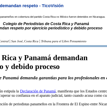
 demandan respeto - TicoVisión
 panameños en cobertura del partido Costa Rica vs México fueron detenidos en Nicaragua.
Colegio de Periodistas de Costa Rica y Panamá
dan respeto por ejercicio periodístico y debido proceso
|
|
Central
San José, Costa Rica
Tribuna para el Libre Pensamiento
ta Rica y Panamá demandan
co y debido proceso
e Panamá demanda garantías para los profesionales en
ún estipula la
Declaración de Panamá
, manifiesta que los Estados centr
recuperar su confianza en el aparato judicial, tanto cuando acusa como c
nción de periodistas panameños en la Frontera de El Espino entre Ni