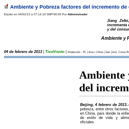
Ambiente y Pobreza factores del incremento de 
Escrito en 04/02/13 a 07:14:10 GMT-06:00 Por
Administrador
Jiang Zefe
incrementa 
y del consu
Ambiente y P
04 de febrero de 2013
|
TicoVisión
|
Redacción - PL | Asia / China | San José, Costa Ri
Ambiente 
del increm
Beijing, 4 febrero de 201
pobreza, entre otros factores,
en China, país donde la en
de estilo de vida y alime
oficiales.