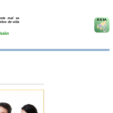
este mal se
itos de vida
isión