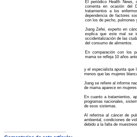
El periódico Health News, 
comenta en ocasión del D
tratamientos a los enferm
dependencia de factores soc
con los de pecho, pulmones y
Jiang Zefei, experto en cá
explica que este mal se i
occidentalización de las ciu
del consumo de alimentos.
En comparación con los pa
mama se refleja 10 años ant
y el especialista apunta que
menos que las mujeres blanc
Jiang se refiere al informe n
de mama aparece en mujeres d
En cuanto a tratamientos, a
programas nacionales, siste
de esos sistemas.
Al referirse al cáncer de p
ambiental, condiciones de vida
debido a la falta de muestreo