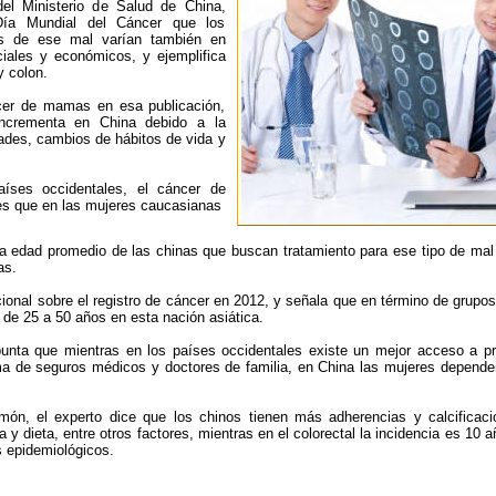
del Ministerio de Salud de China,
ía Mundial del Cáncer que los
os de ese mal varían también en
iales y económicos, y ejemplifica
 colon.
ncer de mamas en esa publicación,
ncrementa en China debido a la
dades, cambios de hábitos de vida y
íses occidentales, el cáncer de
es que en las mujeres caucasianas
 la edad promedio de las chinas que buscan tratamiento para ese tipo de ma
as.
acional sobre el registro de cáncer en 2012, y señala que en término de grupo
e 25 a 50 años en esta nación asiática.
punta que mientras en los países occidentales existe un mejor acceso a pr
ma de seguros médicos y doctores de familia, en China las mujeres depende
ulmón, el experto dice que los chinos tienen más adherencias y calcificac
 y dieta, entre otros factores, mientras en el colorectal la incidencia es 10
s epidemiológicos.