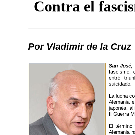
Contra el fasc
Por Vladimir de la Cruz
San José,
fascismo, 
entró triu
suicidado.
La lucha con
Alemania en
japonés, al
II Guerra M
El término 
Alemania naz