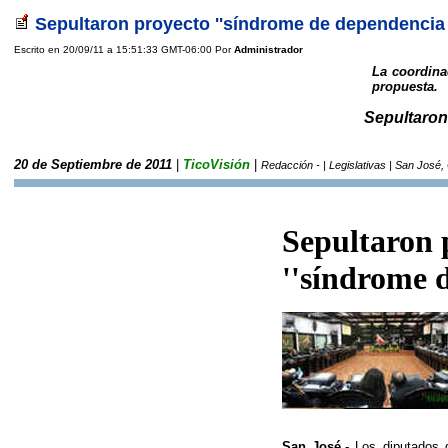
Sepultaron proyecto ''síndrome de dependencia d
Escrito en 20/09/11 a 15:51:33 GMT-06:00 Por
Administrador
La coordina
propuesta.
Sepultaron
20 de Septiembre de 2011
|
TicoVisión
|
Redacción - | Legislativas | San José,
Sepultaron 
''síndrome d
San José.-
Los diputados 