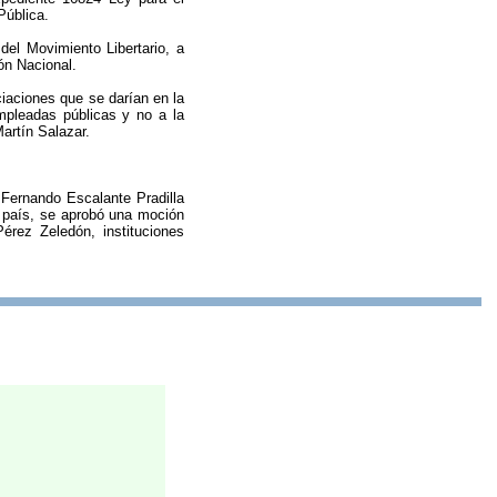
Pública.
el Movimiento Libertario, a
ón Nacional.
ciaciones que se darían en la
empleadas públicas y no a la
Martín Salazar.
 Fernando Escalante Pradilla
l país, se aprobó una moción
érez Zeledón, instituciones