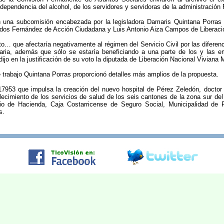
dependencia del alcohol, de los servidores y servidoras de la administración 
 una subcomisión encabezada por la legisladora Damaris Quintana Porras d
dos Fernández de Acción Ciudadana y Luis Antonio Aiza Campos de Liberaci
… que afectaría negativamente al régimen del Servicio Civil por las diferen
inaria, además que sólo se estaría beneficiando a una parte de los y las 
, dijo en la justificación de su voto la diputada de Liberación Nacional Viviana 
 trabajo Quintana Porras proporcionó detalles más amplios de la propuesta.
17953 que impulsa la creación del nuevo hospital de Pérez Zeledón, doctor
alecimiento de los servicios de salud de los seis cantones de la zona sur de
erio de Hacienda, Caja Costarricense de Seguro Social, Municipalidad de P
s.