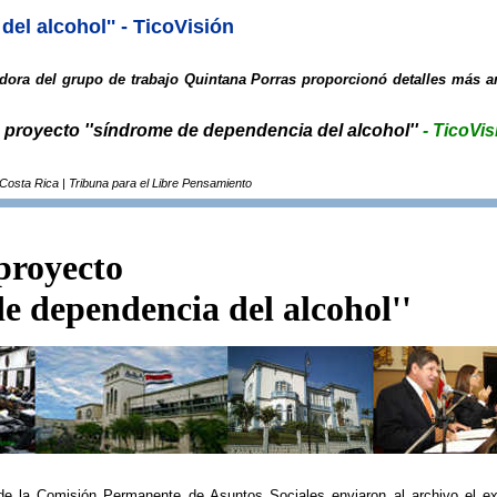
el alcohol'' - TicoVisión
dora del grupo de trabajo Quintana Porras proporcionó detalles más a
 proyecto ''síndrome de dependencia del alcohol''
- TicoVis
 Costa Rica | Tribuna para el Libre Pensamiento
proyecto
e dependencia del alcohol''
de la Comisión Permanente de Asuntos Sociales enviaron al archivo el e