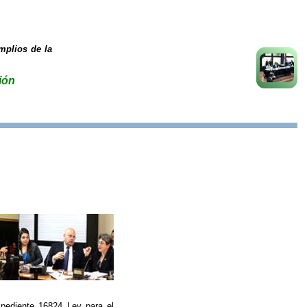
mplios de la
ión
xpediente 16824 Ley para el