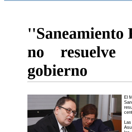
''Saneamiento F
no resuelve 
gobierno
El M
San
resu
cent
Las
Asu