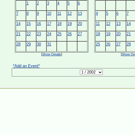
1
2
3
4
5
6
7
8
9
10
11
12
13
4
5
6
7
14
15
16
17
18
19
20
11
12
13
14
21
22
23
24
25
26
27
18
19
20
21
28
29
30
31
25
26
27
28
[
Show Details
]
[
Show Det
*Add an Event*