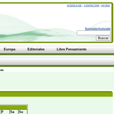
ACERCA DE
|
CONTACTAR
|
AYUDA
Busqueda Avanzada
Europa
Editoriales
Libre Pensamiento
com
F
Sa
Su