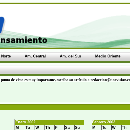
 Norte
Am. Central
Am. del Sur
Medio Oriente
 punto de vista es muy importante, escriba su artículo a redaccion@ticovision.
Enero 2002
Febrero 2002
M
Tu
W
Th
F
Sa
Su
M
Tu
W
Th