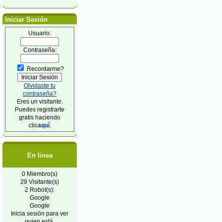
Iniciar Sesión
Usuario:
Contraseña:
Recordarme?
Olvidaste tu
contraseña?
Eres un visitante.
Puedes registrarte
gratis haciendo
clic
aquí
.
En linea
0 Miembro(s)
29 Visitante(s)
2 Robot(s):
Google
Google
Inicia sesión para ver
quien está.