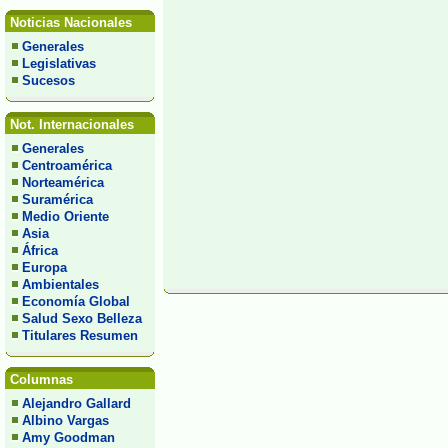
Noticias Nacionales
Generales
Legislativas
Sucesos
Not. Internacionales
Generales
Centroamérica
Norteamérica
Suramérica
Medio Oriente
Asia
África
Europa
Ambientales
Economía Global
Salud Sexo Belleza
Titulares Resumen
Columnas
Alejandro Gallard
Albino Vargas
Amy Goodman