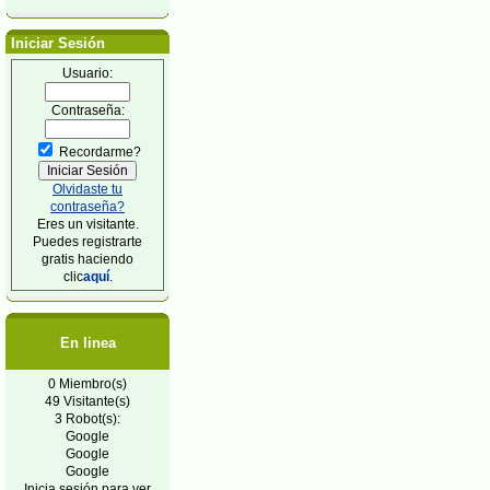
Iniciar Sesión
Usuario:
Contraseña:
Recordarme?
Olvidaste tu
contraseña?
Eres un visitante.
Puedes registrarte
gratis haciendo
clic
aquí
.
En linea
0 Miembro(s)
49 Visitante(s)
3 Robot(s):
Google
Google
Google
Inicia sesión para ver