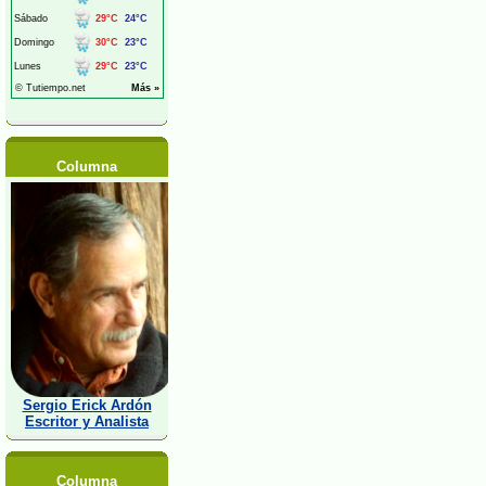
Columna
Sergio Erick Ardón
Escritor y Analista
Columna