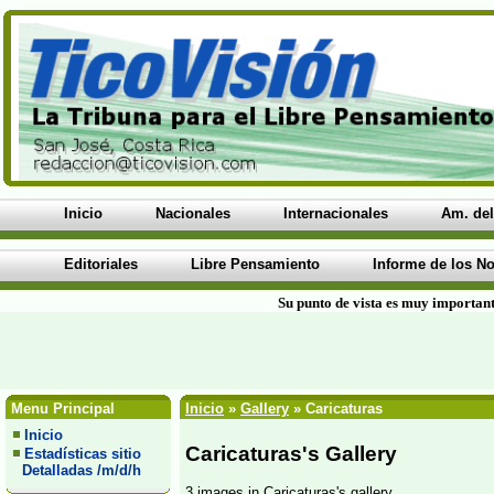
Inicio
Nacionales
Internacionales
Am. del
Editoriales
Libre Pensamiento
Informe de los No
Su punto de vista es muy important
Menu Principal
Inicio
»
Gallery
» Caricaturas
Inicio
Caricaturas's Gallery
Estadísticas sitio
Detalladas /m/d/h
3 images in Caricaturas's gallery