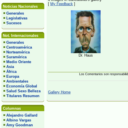
[
My Feedback
]
Noticias Nacionales
Generales
Legislativas
Sucesos
Not. Internacionales
Generales
Centroamérica
Norteamérica
Dr. Haus
Suramérica
Medio Oriente
Asia
África
Los Comentarios son responsabilida
Europa
Ambientales
Economía Global
Salud Sexo Belleza
Gallery Home
Titulares Resumen
Columnas
Alejandro Gallard
Albino Vargas
Amy Goodman