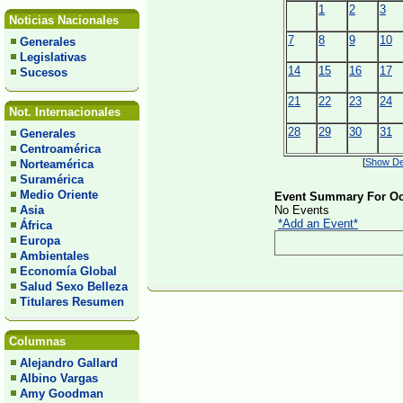
1
2
3
Noticias Nacionales
7
8
9
10
Generales
Legislativas
14
15
16
17
Sucesos
21
22
23
24
Not. Internacionales
28
29
30
31
Generales
Centroamérica
[
Show Det
Norteamérica
Suramérica
Medio Oriente
Event Summary For Oct
Asia
No Events
*Add an Event*
África
Europa
Ambientales
Economía Global
Salud Sexo Belleza
Titulares Resumen
Columnas
Alejandro Gallard
Albino Vargas
Amy Goodman