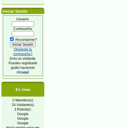
Iniciar Sesión
Usuario:
Contraseña:
Recordarme?
Olvidaste tu
contraseña?
Eres un visitante.
Puedes registrarte
gratis haciendo
clic
aquí
.
En linea
0 Miembro(s)
24 Visitante(s)
3 Robot(s):
Google
Google
Google
Inicia sesión para ver