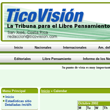
Inicio
Nacionales
Internacionales
Am. del
Editoriales
Libre Pensamiento
Informe de los No
Su punto de vista es muy important
Menu Principal
Inicio
» Calendar
Inicio
Estadísticas sitio
Octubre 2002
Detalladas /m/d/h
M
Tu
W
Th