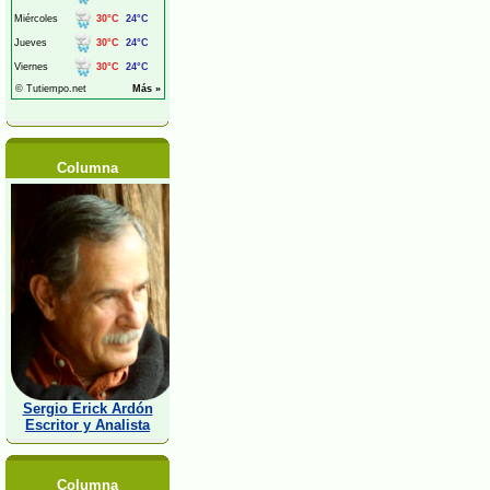
Columna
Sergio Erick Ardón
Escritor y Analista
Columna