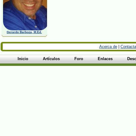
Gerardo Barboza, M.Ed.
Acerca de
|
Contacta
Inicio
Artículos
Foro
Enlaces
Desc