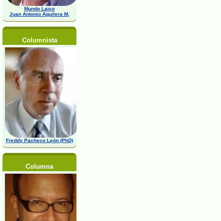
Mundo Laico
Juan Antonio Aguilera M,
Columnista
Freddy Pacheco León (PhD)
Columna