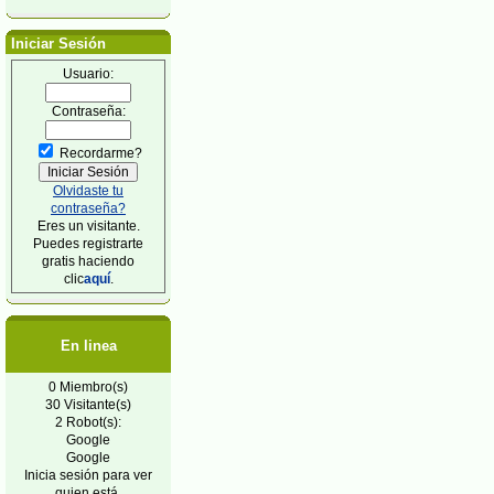
Iniciar Sesión
Usuario:
Contraseña:
Recordarme?
Olvidaste tu
contraseña?
Eres un visitante.
Puedes registrarte
gratis haciendo
clic
aquí
.
En linea
0 Miembro(s)
30 Visitante(s)
2 Robot(s):
Google
Google
Inicia sesión para ver
quien está.