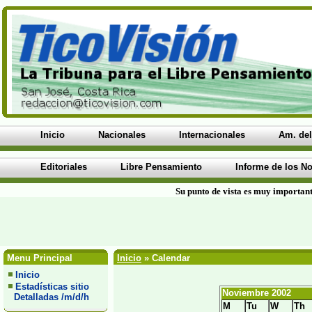
Inicio
Nacionales
Internacionales
Am. del
Editoriales
Libre Pensamiento
Informe de los No
Su punto de vista es muy important
Menu Principal
Inicio
» Calendar
Inicio
Estadísticas sitio
Noviembre 2002
Detalladas /m/d/h
M
Tu
W
Th