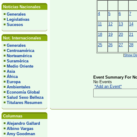
Noticias Nacionales
4
5
6
7
Generales
Legislativas
11
12
13
14
Sucesos
18
19
20
21
Not. Internacionales
25
26
27
28
Generales
Centroamérica
[
Show Det
Norteamérica
Suramérica
Medio Oriente
Asia
África
Event Summary For No
Europa
No Events
*Add an Event*
Ambientales
Economía Global
Salud Sexo Belleza
Titulares Resumen
Columnas
Alejandro Gallard
Albino Vargas
Amy Goodman