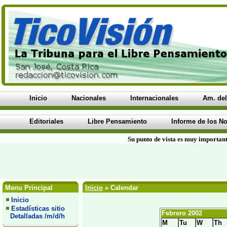
Inicio
Nacionales
Internacionales
Am. del
Editoriales
Libre Pensamiento
Informe de los No
Su punto de vista es muy important
Menu Principal
Inicio
» Calendar
Inicio
Estadísticas sitio
Febrero 2002
Detalladas /m/d/h
M
Tu
W
Th