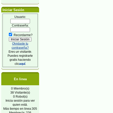
Iniciar Sesión
Usuario:
Contraseña:
Recordarme?
Olvidaste tu
contraseña?
Eres un visitante.
Puedes registrarte
gratis haciendo
clic
aquí
.
En linea
0 Miembro(s)
38 Visitante(s)
0 Robot(s)
Inicia sesión para ver
quien está.
Más tiempo en linea:305
Membrecía: 226