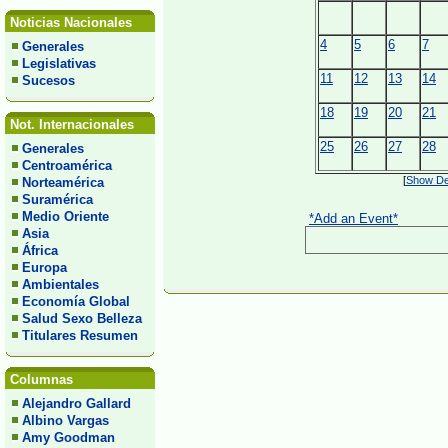
Noticias Nacionales
4
5
6
7
Generales
Legislativas
11
12
13
14
Sucesos
18
19
20
21
Not. Internacionales
25
26
27
28
Generales
Centroamérica
[
Show Det
Norteamérica
Suramérica
Medio Oriente
*Add an Event*
Asia
África
Europa
Ambientales
Economía Global
Salud Sexo Belleza
Titulares Resumen
Columnas
Alejandro Gallard
Albino Vargas
Amy Goodman