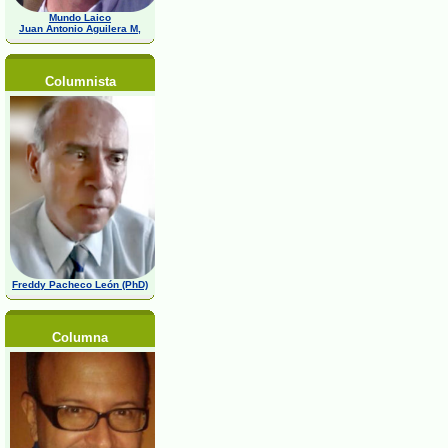
Mundo Laico
Juan Antonio Aguilera M,
Columnista
Freddy Pacheco León (PhD)
Columna