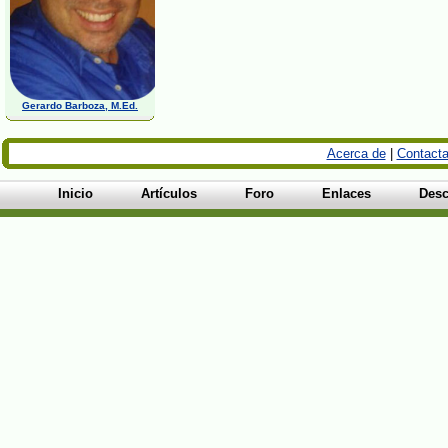
Gerardo Barboza, M.Ed.
Acerca de
|
Contacta
Inicio
Artículos
Foro
Enlaces
Desc