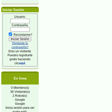
Iniciar Sesión
Usuario:
Contraseña:
Recordarme?
Olvidaste tu
contraseña?
Eres un visitante.
Puedes registrarte
gratis haciendo
clic
aquí
.
En linea
0 Miembro(s)
36 Visitante(s)
2 Robot(s):
Google
Google
Inicia sesión para ver
quien está.