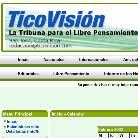
Inicio
Nacionales
Internacionales
Am. del
Editoriales
Libre Pensamiento
Informe de los No
Su punto de vista es muy important
Menu Principal
Inicio
» Calendar
Inicio
Estadísticas sitio
Febrero 2002
Detalladas /m/d/h
M
Tu
W
Th