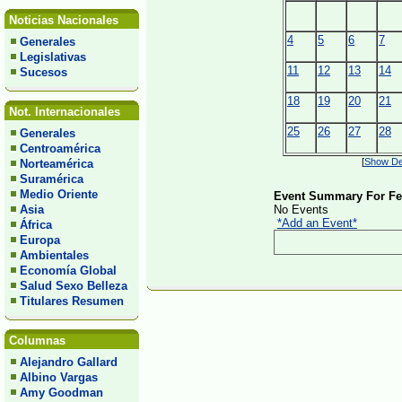
Noticias Nacionales
4
5
6
7
Generales
Legislativas
11
12
13
14
Sucesos
18
19
20
21
Not. Internacionales
25
26
27
28
Generales
Centroamérica
[
Show Det
Norteamérica
Suramérica
Medio Oriente
Event Summary For Feb
Asia
No Events
*Add an Event*
África
Europa
Ambientales
Economía Global
Salud Sexo Belleza
Titulares Resumen
Columnas
Alejandro Gallard
Albino Vargas
Amy Goodman