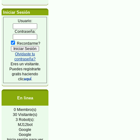
Iniciar Sesión
Usuario:
Contraseña:
Recordarme?
Olvidaste tu
contraseña?
Eres un visitante.
Puedes registrarte
gratis haciendo
clic
aquí
.
En linea
0 Miembro(s)
30 Visitante(s)
3 Robot(s):
MJ12bot
Google
Google
Inicia sesión para ver