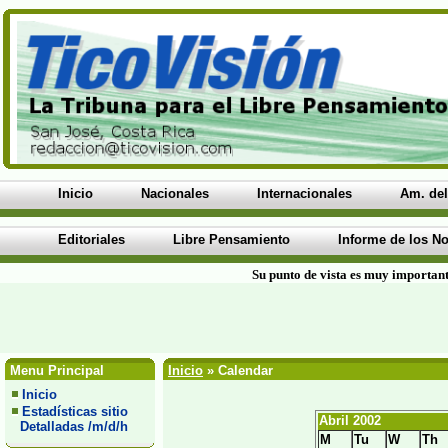
Inicio
Nacionales
Internacionales
Am. del
Editoriales
Libre Pensamiento
Informe de los No
Su punto de vista es muy important
Menu Principal
Inicio
» Calendar
Inicio
Estadísticas sitio
Abril 2002
Detalladas /m/d/h
M
Tu
W
Th