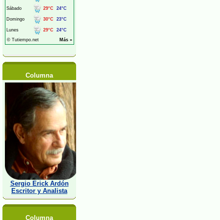
Columna
Sergio Erick Ardón
Escritor y Analista
Columna