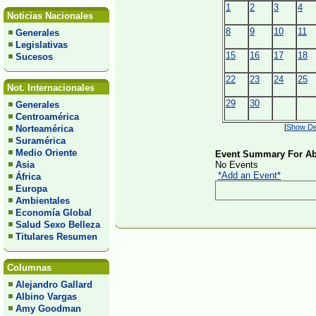
1
2
3
4
Noticias Nacionales
8
9
10
11
Generales
Legislativas
15
16
17
18
Sucesos
22
23
24
25
Not. Internacionales
29
30
Generales
Centroamérica
[
Show Det
Norteamérica
Suramérica
Medio Oriente
Event Summary For Abr
Asia
No Events
*Add an Event*
África
Europa
Ambientales
Economía Global
Salud Sexo Belleza
Titulares Resumen
Columnas
Alejandro Gallard
Albino Vargas
Amy Goodman