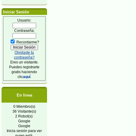
Iniciar Sesión
Usuario:
Contraseña:
Recordarme?
Olvidaste tu
contraseña?
Eres un visitante.
Puedes registrarte
gratis haciendo
clic
aquí
.
En linea
0 Miembro(s)
36 Visitante(s)
2 Robot(s):
Google
Google
Inicia sesión para ver
quien está.