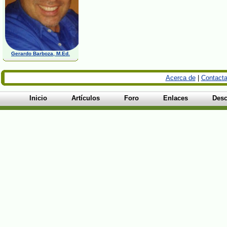
Gerardo Barboza, M.Ed.
Acerca de
|
Contacta
Inicio
Artículos
Foro
Enlaces
Desc