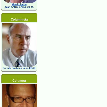
Mundo Laico
Juan Antonio Aguilera M,
Columnista
Freddy Pacheco León (PhD)
Columna