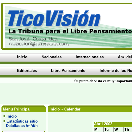
Inicio
Nacionales
Internacionales
Am. del
Editoriales
Libre Pensamiento
Informe de los No
Su punto de vista es muy important
Menu Principal
Inicio
» Calendar
Inicio
Estadísticas sitio
Abril 2002
Detalladas /m/d/h
M
Tu
W
Th