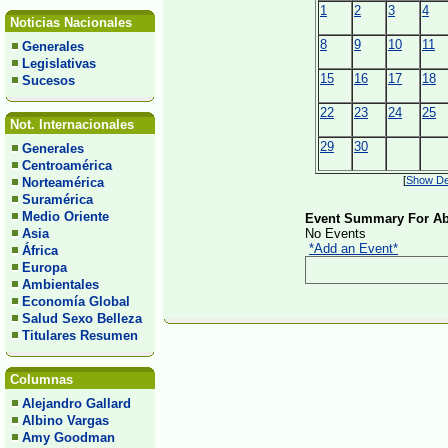
1
2
3
4
Noticias Nacionales
8
9
10
11
Generales
Legislativas
15
16
17
18
Sucesos
22
23
24
25
Not. Internacionales
29
30
Generales
Centroamérica
[
Show Det
Norteamérica
Suramérica
Medio Oriente
Event Summary For Abr
Asia
No Events
*Add an Event*
África
Europa
Ambientales
Economía Global
Salud Sexo Belleza
Titulares Resumen
Columnas
Alejandro Gallard
Albino Vargas
Amy Goodman