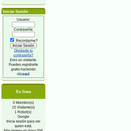
Iniciar Sesión
Usuario:
Contraseña:
Recordarme?
Olvidaste tu
contraseña?
Eres un visitante.
Puedes registrarte
gratis haciendo
clic
aquí
.
En linea
0 Miembro(s)
15 Visitante(s)
1 Robot(s):
Google
Inicia sesión para ver
quien está.
Más tiempo en linea:305