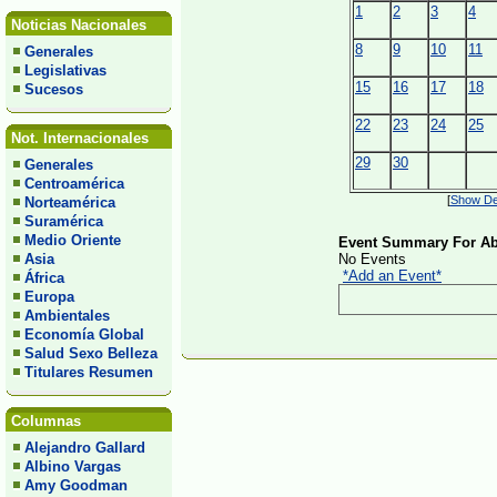
1
2
3
4
Noticias Nacionales
8
9
10
11
Generales
Legislativas
15
16
17
18
Sucesos
22
23
24
25
Not. Internacionales
29
30
Generales
Centroamérica
[
Show Det
Norteamérica
Suramérica
Medio Oriente
Event Summary For Abr
Asia
No Events
*Add an Event*
África
Europa
Ambientales
Economía Global
Salud Sexo Belleza
Titulares Resumen
Columnas
Alejandro Gallard
Albino Vargas
Amy Goodman