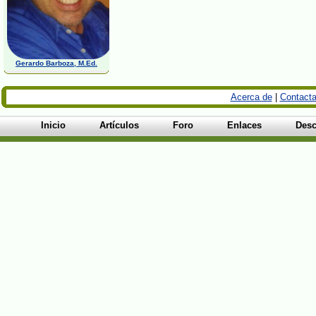
Gerardo Barboza, M.Ed.
Acerca de
|
Contacta
Inicio
Artículos
Foro
Enlaces
Desc