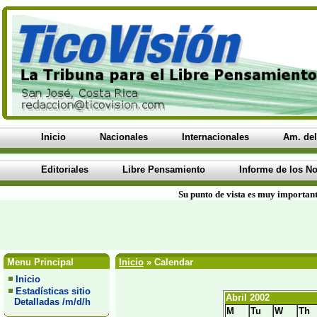
Inicio
Nacionales
Internacionales
Am. del
Editoriales
Libre Pensamiento
Informe de los No
Su punto de vista es muy important
Menu Principal
Inicio
» Calendar
Inicio
Estadísticas sitio
Abril 2002
Detalladas /m/d/h
M
Tu
W
Th