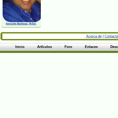
Gerardo Barboza, M.Ed.
Acerca de
|
Contacta
Inicio
Artículos
Foro
Enlaces
Desc