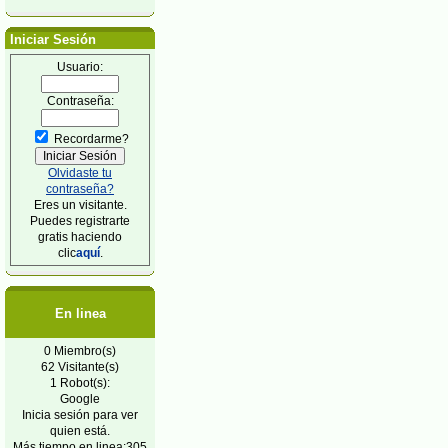
Iniciar Sesión
Usuario:
Contraseña:
Recordarme?
Olvidaste tu
contraseña?
Eres un visitante.
Puedes registrarte
gratis haciendo
clic
aquí
.
En linea
0 Miembro(s)
62 Visitante(s)
1 Robot(s):
Google
Inicia sesión para ver
quien está.
Más tiempo en linea:305