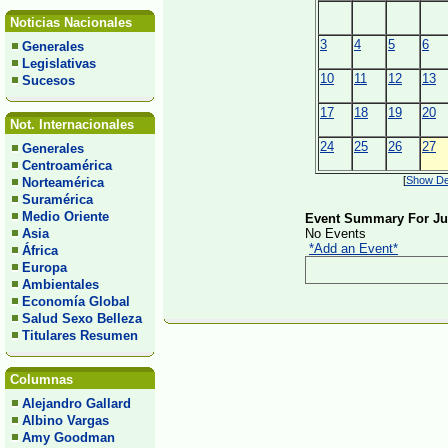
Noticias Nacionales
3
4
5
6
Generales
Legislativas
10
11
12
13
Sucesos
17
18
19
20
Not. Internacionales
24
25
26
27
Generales
Centroamérica
[
Show Det
Norteamérica
Suramérica
Medio Oriente
Event Summary For Jun
Asia
No Events
*Add an Event*
África
Europa
Ambientales
Economía Global
Salud Sexo Belleza
Titulares Resumen
Columnas
Alejandro Gallard
Albino Vargas
Amy Goodman