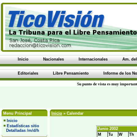
Inicio
Nacionales
Internacionales
Am. del
Editoriales
Libre Pensamiento
Informe de los No
Su punto de vista es muy important
Menu Principal
Inicio
» Calendar
Inicio
Estadísticas sitio
Junio 2002
Detalladas /m/d/h
M
Tu
W
Th