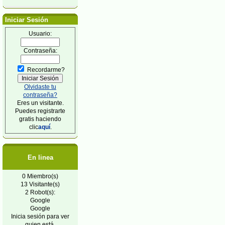
Iniciar Sesión
Usuario:
Contraseña:
Recordarme?
Olvidaste tu
contraseña?
Eres un visitante.
Puedes registrarte
gratis haciendo
clic
aquí
.
En linea
0 Miembro(s)
13 Visitante(s)
2 Robot(s):
Google
Google
Inicia sesión para ver
quien está.