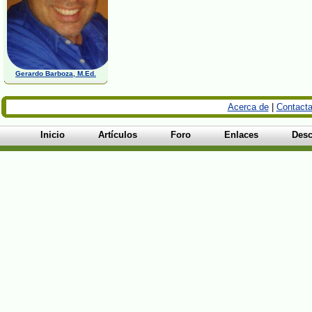
Gerardo Barboza, M.Ed.
Acerca de
|
Contacta
Inicio
Artículos
Foro
Enlaces
Desc