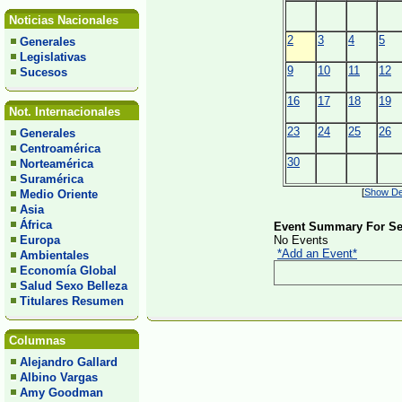
Noticias Nacionales
2
3
4
5
Generales
Legislativas
9
10
11
12
Sucesos
16
17
18
19
Not. Internacionales
23
24
25
26
Generales
Centroamérica
30
Norteamérica
Suramérica
[
Show Det
Medio Oriente
Asia
África
Event Summary For Se
Europa
No Events
*Add an Event*
Ambientales
Economía Global
Salud Sexo Belleza
Titulares Resumen
Columnas
Alejandro Gallard
Albino Vargas
Amy Goodman