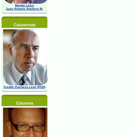
Mundo Laico
Juan Antonio Aguilera M,
Columnista
Freddy Pacheco León (PhD)
Columna