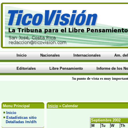
Inicio
Nacionales
Internacionales
Am. del
Editoriales
Libre Pensamiento
Informe de los No
Su punto de vista es muy important
Menu Principal
Inicio
» Calendar
Inicio
Estadísticas sitio
Septiembre 2002
Detalladas /m/d/h
M
Tu
W
Th