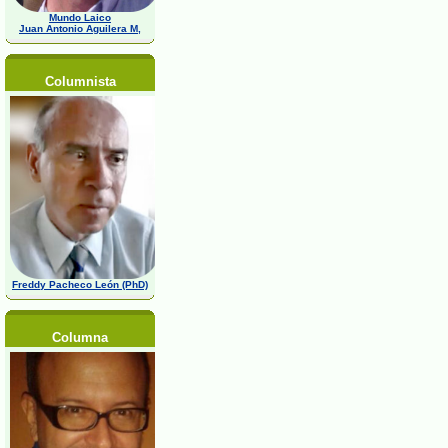
Mundo Laico
Juan Antonio Aguilera M,
Columnista
Freddy Pacheco León (PhD)
Columna