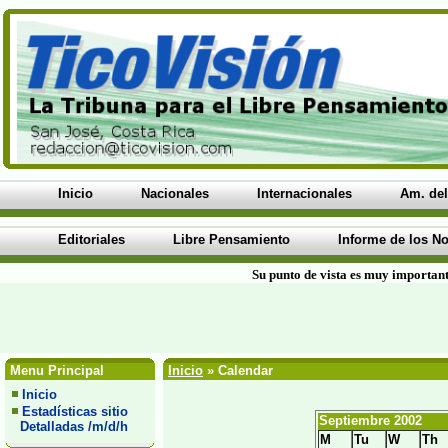
Inicio
Nacionales
Internacionales
Am. del
Editoriales
Libre Pensamiento
Informe de los No
Su punto de vista es muy important
Menu Principal
Inicio
» Calendar
Inicio
Estadísticas sitio
Septiembre 2002
Detalladas /m/d/h
M
Tu
W
Th