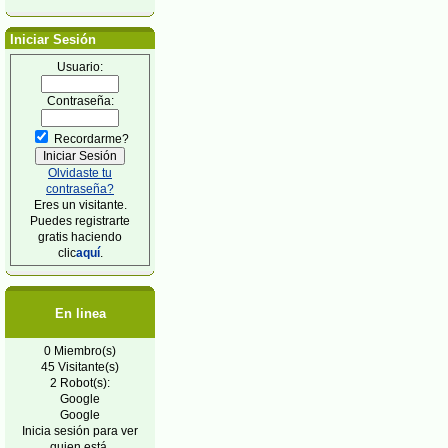
Iniciar Sesión
Usuario:
Contraseña:
Recordarme?
Olvidaste tu
contraseña?
Eres un visitante.
Puedes registrarte
gratis haciendo
clic
aquí
.
En linea
0 Miembro(s)
45 Visitante(s)
2 Robot(s):
Google
Google
Inicia sesión para ver
quien está.