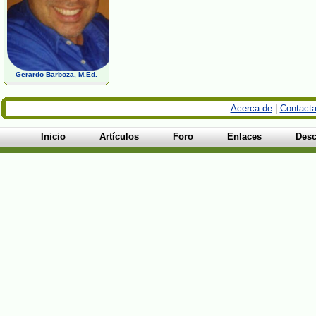
Gerardo Barboza, M.Ed.
Acerca de
|
Contacta
Inicio
Artículos
Foro
Enlaces
Desc