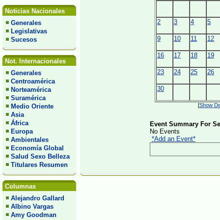
Noticias Nacionales
2
3
4
5
Generales
Legislativas
9
10
11
12
Sucesos
16
17
18
19
Not. Internacionales
23
24
25
26
Generales
Centroamérica
30
Norteamérica
Suramérica
[
Show Det
Medio Oriente
Asia
África
Event Summary For Se
Europa
No Events
*Add an Event*
Ambientales
Economía Global
Salud Sexo Belleza
Titulares Resumen
Columnas
Alejandro Gallard
Albino Vargas
Amy Goodman