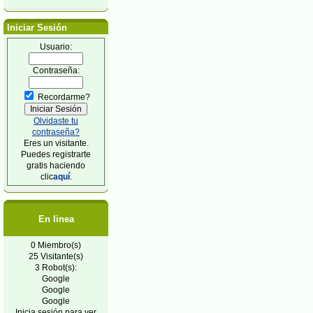
Iniciar Sesión
Usuario:
Contraseña:
Recordarme?
Olvidaste tu
contraseña?
Eres un visitante.
Puedes registrarte
gratis haciendo
clic
aquí
.
En linea
0 Miembro(s)
25 Visitante(s)
3 Robot(s):
Google
Google
Google
Inicia sesión para ver