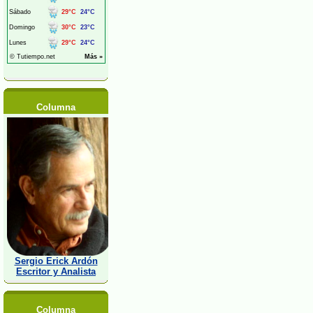
Columna
Sergio Erick Ardón
Escritor y Analista
Columna