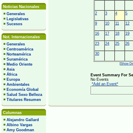
Noticias Nacionales
2
3
4
5
Generales
Legislativas
9
10
11
12
Sucesos
16
17
18
19
Not. Internacionales
23
24
25
26
Generales
Centroamérica
30
Norteamérica
Suramérica
[
Show Det
Medio Oriente
Asia
África
Event Summary For Se
Europa
No Events
*Add an Event*
Ambientales
Economía Global
Salud Sexo Belleza
Titulares Resumen
Columnas
Alejandro Gallard
Albino Vargas
Amy Goodman