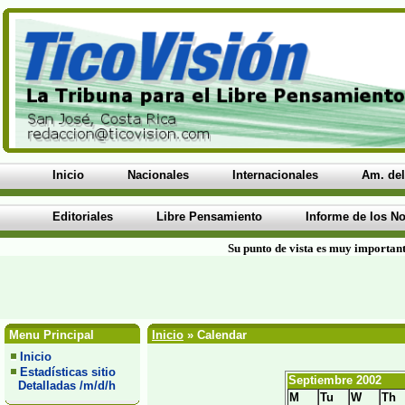
Inicio
Nacionales
Internacionales
Am. del
Editoriales
Libre Pensamiento
Informe de los No
Su punto de vista es muy important
Menu Principal
Inicio
» Calendar
Inicio
Estadísticas sitio
Septiembre 2002
Detalladas /m/d/h
M
Tu
W
Th