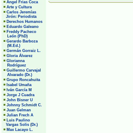
Angel Frias Coca
Arte y Cultura
Carlos Jeremías
Jirón: Periodista
Derechos Humanos
Eduardo Galeano
Freddy Pacheco
León (PhD)
Gerardo Barboza
(M.Ed.)
Germán Gorraiz L.
Gloria Álvarez
Glorianna
Rodríguez
Guillermo Carvajal
Alvarado (Dr.)
Grupo Roncahuita
Isabel Umaña
Iván García M
Jorge J Cuadra
John Bisner U
Johnny Schmidt C.
Juan Gelman
Julian Frech A
Luis Paulino
Vargas Solis (Dr.)
Max Lacayo L.