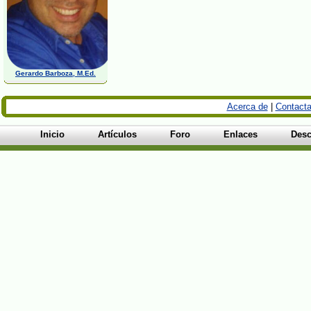
Gerardo Barboza, M.Ed.
Acerca de
|
Contacta
Inicio
Artículos
Foro
Enlaces
Desc