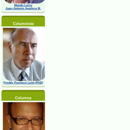
Mundo Laico
Juan Antonio Aguilera M,
Columnista
Freddy Pacheco León (PhD)
Columna