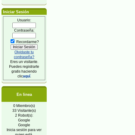
Iniciar Sesión
Usuario:
Contraseña:
Recordarme?
Olvidaste tu
contraseña?
Eres un visitante.
Puedes registrarte
gratis haciendo
clic
aquí
.
En linea
0 Miembro(s)
33 Visitante(s)
2 Robot(s):
Google
Google
Inicia sesión para ver
quien está.