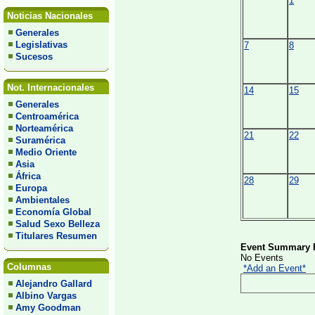
1
Noticias Nacionales
Generales
Legislativas
7
8
Sucesos
Not. Internacionales
14
15
Generales
Centroamérica
Norteamérica
21
22
Suramérica
Medio Oriente
Asia
África
28
29
Europa
Ambientales
Economía Global
Salud Sexo Belleza
Titulares Resumen
Event Summary F
No Events
Columnas
*Add an Event*
Alejandro Gallard
Albino Vargas
Amy Goodman