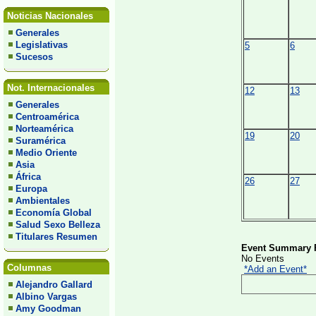
Noticias Nacionales
Generales
Legislativas
5
6
Sucesos
Not. Internacionales
12
13
Generales
Centroamérica
Norteamérica
19
20
Suramérica
Medio Oriente
Asia
África
26
27
Europa
Ambientales
Economía Global
Salud Sexo Belleza
Titulares Resumen
Event Summary F
No Events
Columnas
*Add an Event*
Alejandro Gallard
Albino Vargas
Amy Goodman