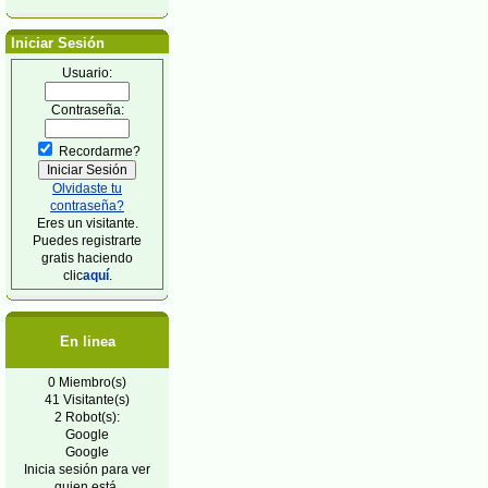
Iniciar Sesión
Usuario:
Contraseña:
Recordarme?
Olvidaste tu
contraseña?
Eres un visitante.
Puedes registrarte
gratis haciendo
clic
aquí
.
En linea
0 Miembro(s)
41 Visitante(s)
2 Robot(s):
Google
Google
Inicia sesión para ver
quien está.