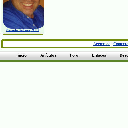
Gerardo Barboza, M.Ed.
Acerca de
|
Contacta
Inicio
Artículos
Foro
Enlaces
Desc