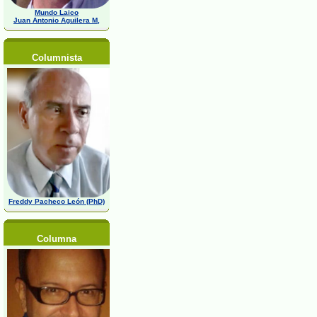
Mundo Laico
Juan Antonio Aguilera M,
Columnista
Freddy Pacheco León (PhD)
Columna