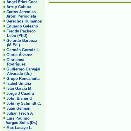
Angel Frias Coca
Arte y Cultura
Carlos Jeremías
Jirón: Periodista
Derechos Humanos
Eduardo Galeano
Freddy Pacheco
León (PhD)
Gerardo Barboza
(M.Ed.)
Germán Gorraiz L.
Gloria Álvarez
Glorianna
Rodríguez
Guillermo Carvajal
Alvarado (Dr.)
Grupo Roncahuita
Isabel Umaña
Iván García M
Jorge J Cuadra
John Bisner U
Johnny Schmidt C.
Juan Gelman
Julian Frech A
Luis Paulino
Vargas Solis (Dr.)
Max Lacayo L.