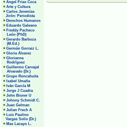
Angel Frias Coca
Arte y Cultura
Carlos Jeremías
Jirón: Periodista
Derechos Humanos
Eduardo Galeano
Freddy Pacheco
León (PhD)
Gerardo Barboza
(M.Ed.)
Germán Gorraiz L.
Gloria Álvarez
Glorianna
Rodríguez
Guillermo Carvajal
Alvarado (Dr.)
Grupo Roncahuita
Isabel Umaña
Iván García M
Jorge J Cuadra
John Bisner U
Johnny Schmidt C.
Juan Gelman
Julian Frech A
Luis Paulino
Vargas Solis (Dr.)
Max Lacayo L.