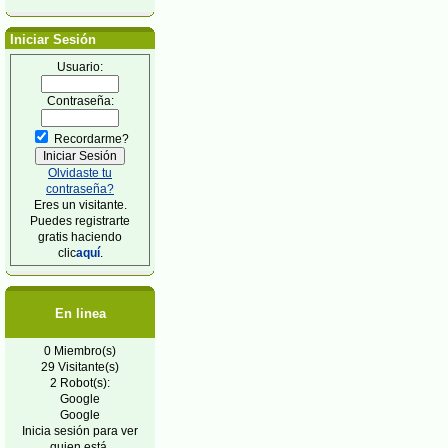
Iniciar Sesión
Usuario:
Contraseña:
Recordarme?
Olvidaste tu
contraseña?
Eres un visitante.
Puedes registrarte
gratis haciendo
clic
aquí
.
En linea
0 Miembro(s)
29 Visitante(s)
2 Robot(s):
Google
Google
Inicia sesión para ver
quien está.