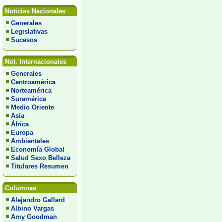
Noticias Nacionales
Generales
Legislativas
Sucesos
Not. Internacionales
Generales
Centroamérica
Norteamérica
Suramérica
Medio Oriente
Asia
África
Europa
Ambientales
Economía Global
Salud Sexo Belleza
Titulares Resumen
Columnas
Alejandro Gallard
Albino Vargas
Amy Goodman