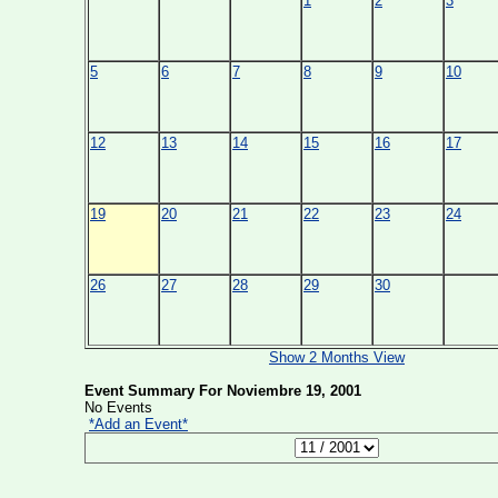
1
2
3
5
6
7
8
9
10
12
13
14
15
16
17
19
20
21
22
23
24
26
27
28
29
30
Show 2 Months View
Event Summary For Noviembre 19, 2001
No Events
*Add an Event*