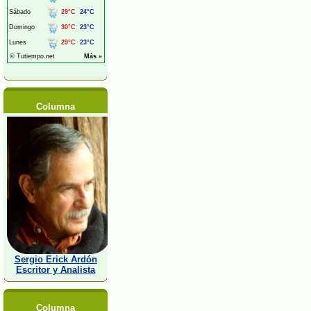
Columna
Sergio Erick Ardón
Escritor y Analista
Columna