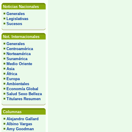
Noticias Nacionales
Generales
Legislativas
Sucesos
Not. Internacionales
Generales
Centroamérica
Norteamérica
Suramérica
Medio Oriente
Asia
África
Europa
Ambientales
Economía Global
Salud Sexo Belleza
Titulares Resumen
Columnas
Alejandro Gallard
Albino Vargas
Amy Goodman