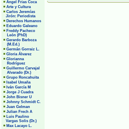
Angel Frias Coca
Arte y Cultura
Carlos Jeremías
Jirón: Periodista
Derechos Humanos
Eduardo Galeano
Freddy Pacheco
León (PhD)
Gerardo Barboza
(M.Ed.)
Germán Gorraiz L.
Gloria Álvarez
Glorianna
Rodríguez
Guillermo Carvajal
Alvarado (Dr.)
Grupo Roncahuita
Isabel Umaña
Iván García M
Jorge J Cuadra
John Bisner U
Johnny Schmidt C.
Juan Gelman
Julian Frech A
Luis Paulino
Vargas Solis (Dr.)
Max Lacayo L.