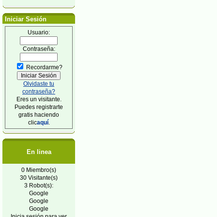
Iniciar Sesión
Usuario:
Contraseña:
Recordarme?
Olvidaste tu
contraseña?
Eres un visitante.
Puedes registrarte
gratis haciendo
clic
aquí
.
En linea
0 Miembro(s)
30 Visitante(s)
3 Robot(s):
Google
Google
Google
Inicia sesión para ver