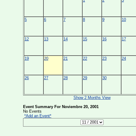
1
2
3
5
6
7
8
9
10
12
13
14
15
16
17
19
20
21
22
23
24
26
27
28
29
30
Show 2 Months View
Event Summary For Noviembre 20, 2001
No Events
*Add an Event*