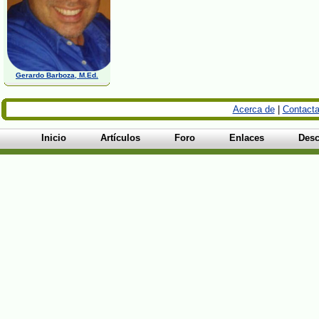
Gerardo Barboza, M.Ed.
Acerca de
|
Contacta
Inicio
Artículos
Foro
Enlaces
Desc