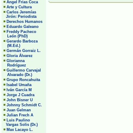
Angel Frias Coca
Arte y Cultura
Carlos Jeremías
Jirón: Periodista
Derechos Humanos
Eduardo Galeano
Freddy Pacheco
León (PhD)
Gerardo Barboza
(M.Ed.)
Germán Gorraiz L.
Gloria Álvarez
Glorianna
Rodríguez
Guillermo Carvajal
Alvarado (Dr.)
Grupo Roncahuita
Isabel Umaña
Iván García M
Jorge J Cuadra
John Bisner U
Johnny Schmidt C.
Juan Gelman
Julian Frech A
Luis Paulino
Vargas Solis (Dr.)
Max Lacayo L.