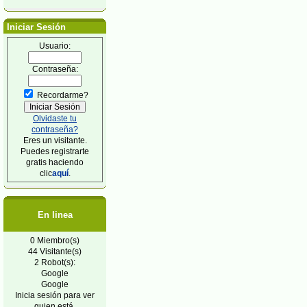
Iniciar Sesión
Usuario:
Contraseña:
Recordarme?
Olvidaste tu
contraseña?
Eres un visitante.
Puedes registrarte
gratis haciendo
clic
aquí
.
En linea
0 Miembro(s)
44 Visitante(s)
2 Robot(s):
Google
Google
Inicia sesión para ver
quien está.