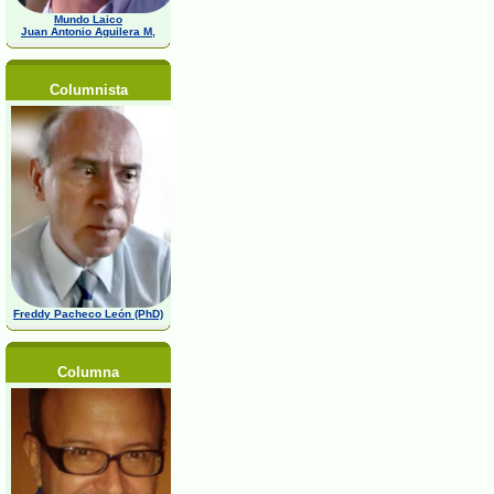
Mundo Laico
Juan Antonio Aguilera M,
Columnista
Freddy Pacheco León (PhD)
Columna