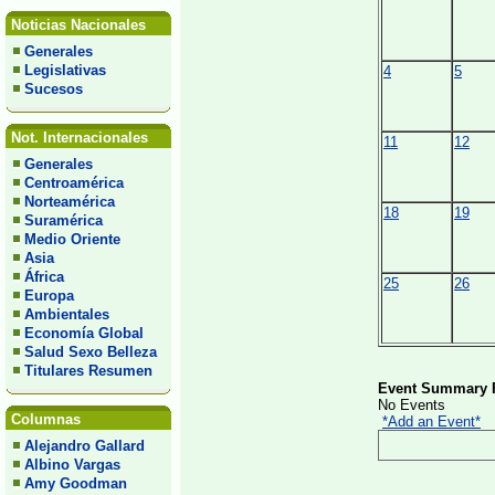
Noticias Nacionales
Generales
Legislativas
4
5
Sucesos
Not. Internacionales
11
12
Generales
Centroamérica
Norteamérica
18
19
Suramérica
Medio Oriente
Asia
África
25
26
Europa
Ambientales
Economía Global
Salud Sexo Belleza
Titulares Resumen
Event Summary F
No Events
Columnas
*Add an Event*
Alejandro Gallard
Albino Vargas
Amy Goodman