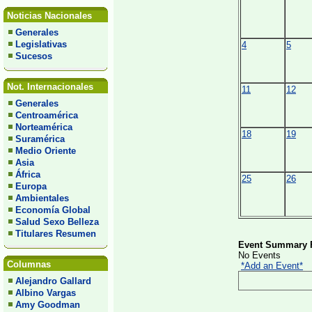
Noticias Nacionales
Generales
Legislativas
4
5
Sucesos
Not. Internacionales
11
12
Generales
Centroamérica
Norteamérica
18
19
Suramérica
Medio Oriente
Asia
África
25
26
Europa
Ambientales
Economía Global
Salud Sexo Belleza
Titulares Resumen
Event Summary F
No Events
Columnas
*Add an Event*
Alejandro Gallard
Albino Vargas
Amy Goodman