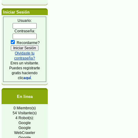
Iniciar Sesión
Usuario:
Contraseña:
Recordarme?
Olvidaste tu
contraseña?
Eres un visitante.
Puedes registrarte
gratis haciendo
clic
aquí
.
En linea
0 Miembro(s)
54 Visitante(s)
4 Robot(s):
Google
Google
WebCrawler
Google