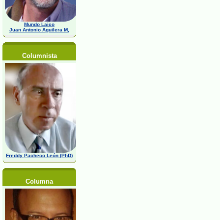
Mundo Laico
Juan Antonio Aguilera M,
Columnista
Freddy Pacheco León (PhD)
Columna