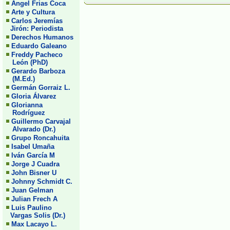
Angel Frias Coca
Arte y Cultura
Carlos Jeremías
Jirón: Periodista
Derechos Humanos
Eduardo Galeano
Freddy Pacheco
León (PhD)
Gerardo Barboza
(M.Ed.)
Germán Gorraiz L.
Gloria Álvarez
Glorianna
Rodríguez
Guillermo Carvajal
Alvarado (Dr.)
Grupo Roncahuita
Isabel Umaña
Iván García M
Jorge J Cuadra
John Bisner U
Johnny Schmidt C.
Juan Gelman
Julian Frech A
Luis Paulino
Vargas Solis (Dr.)
Max Lacayo L.