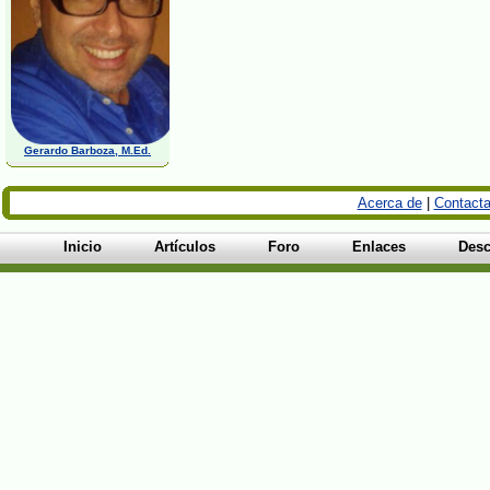
Gerardo Barboza, M.Ed.
Acerca de
|
Contacta
Inicio
Artículos
Foro
Enlaces
Desc