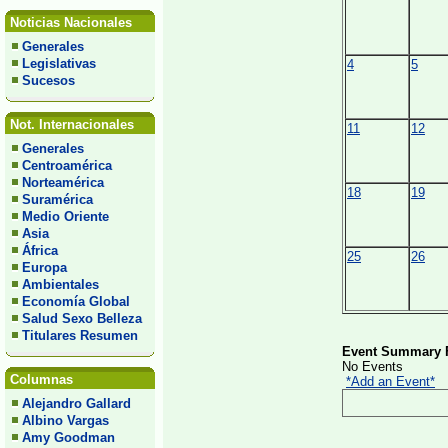
Noticias Nacionales
Generales
Legislativas
4
5
Sucesos
Not. Internacionales
11
12
Generales
Centroamérica
Norteamérica
18
19
Suramérica
Medio Oriente
Asia
África
25
26
Europa
Ambientales
Economía Global
Salud Sexo Belleza
Titulares Resumen
Event Summary F
No Events
Columnas
*Add an Event*
Alejandro Gallard
Albino Vargas
Amy Goodman