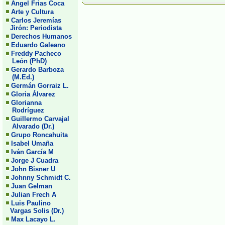
Angel Frias Coca
Arte y Cultura
Carlos Jeremías
Jirón: Periodista
Derechos Humanos
Eduardo Galeano
Freddy Pacheco
León (PhD)
Gerardo Barboza
(M.Ed.)
Germán Gorraiz L.
Gloria Álvarez
Glorianna
Rodríguez
Guillermo Carvajal
Alvarado (Dr.)
Grupo Roncahuita
Isabel Umaña
Iván García M
Jorge J Cuadra
John Bisner U
Johnny Schmidt C.
Juan Gelman
Julian Frech A
Luis Paulino
Vargas Solis (Dr.)
Max Lacayo L.