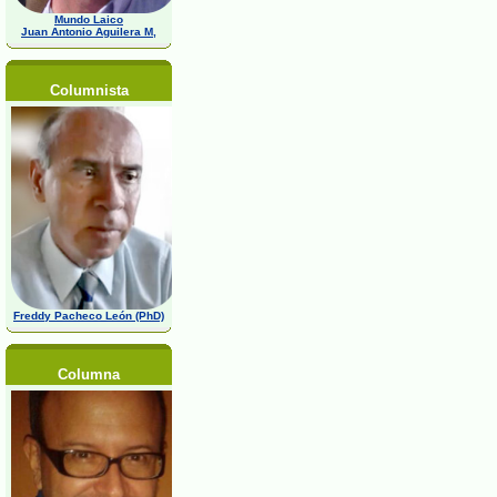
Mundo Laico
Juan Antonio Aguilera M,
Columnista
Freddy Pacheco León (PhD)
Columna