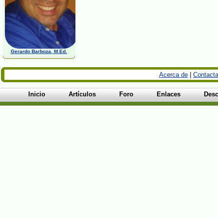
Gerardo Barboza, M.Ed.
Acerca de
|
Contacta
Inicio
Artículos
Foro
Enlaces
Desc