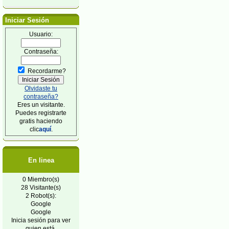
Iniciar Sesión
Usuario:
Contraseña:
Recordarme?
Olvidaste tu
contraseña?
Eres un visitante.
Puedes registrarte
gratis haciendo
clic
aquí
.
En linea
0 Miembro(s)
28 Visitante(s)
2 Robot(s):
Google
Google
Inicia sesión para ver
quien está.