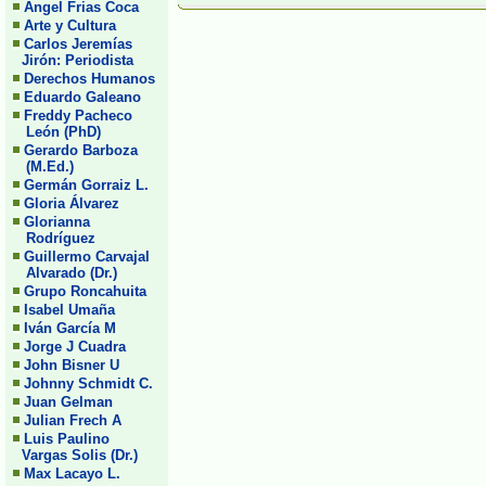
Angel Frias Coca
Arte y Cultura
Carlos Jeremías
Jirón: Periodista
Derechos Humanos
Eduardo Galeano
Freddy Pacheco
León (PhD)
Gerardo Barboza
(M.Ed.)
Germán Gorraiz L.
Gloria Álvarez
Glorianna
Rodríguez
Guillermo Carvajal
Alvarado (Dr.)
Grupo Roncahuita
Isabel Umaña
Iván García M
Jorge J Cuadra
John Bisner U
Johnny Schmidt C.
Juan Gelman
Julian Frech A
Luis Paulino
Vargas Solis (Dr.)
Max Lacayo L.