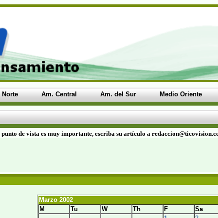
 Norte
Am. Central
Am. del Sur
Medio Oriente
 punto de vista es muy importante, escriba su artículo a redaccion@ticovision.
Marzo 2002
M
Tu
W
Th
F
Sa