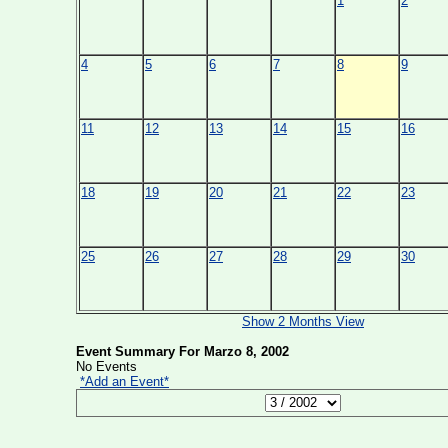
1
2
4
5
6
7
8
9
11
12
13
14
15
16
18
19
20
21
22
23
25
26
27
28
29
30
Show 2 Months View
Event Summary For Marzo 8, 2002
No Events
*Add an Event*