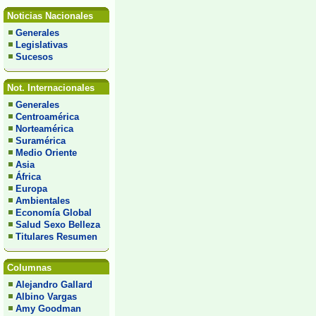
Noticias Nacionales
Generales
Legislativas
Sucesos
Not. Internacionales
Generales
Centroamérica
Norteamérica
Suramérica
Medio Oriente
Asia
África
Europa
Ambientales
Economía Global
Salud Sexo Belleza
Titulares Resumen
Columnas
Alejandro Gallard
Albino Vargas
Amy Goodman