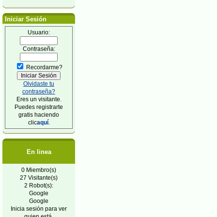
Iniciar Sesión
Usuario:
Contraseña:
Recordarme?
Olvidaste tu
contraseña?
Eres un visitante.
Puedes registrarte
gratis haciendo
clic
aquí
.
En linea
0 Miembro(s)
27 Visitante(s)
2 Robot(s):
Google
Google
Inicia sesión para ver
quien está.