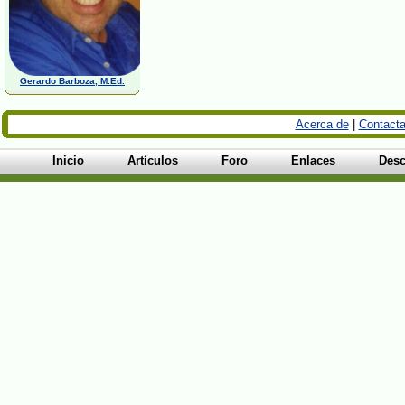
Gerardo Barboza, M.Ed.
Acerca de
|
Contacta
Inicio
Artículos
Foro
Enlaces
Desc