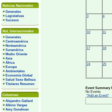
Noticias Nacionales
Generales
Legislativas
3
4
Sucesos
Not. Internacionales
10
11
Generales
Centroamérica
Norteamérica
17
18
Suramérica
Medio Oriente
Asia
África
24
25
Europa
Ambientales
Economía Global
Salud Sexo Belleza
Titulares Resumen
Event Summary F
No Events
Columnas
*Add an Event*
Alejandro Gallard
Albino Vargas
Amy Goodman