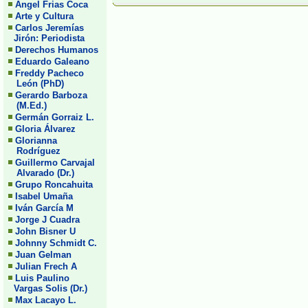
Angel Frias Coca
Arte y Cultura
Carlos Jeremías
Jirón: Periodista
Derechos Humanos
Eduardo Galeano
Freddy Pacheco
León (PhD)
Gerardo Barboza
(M.Ed.)
Germán Gorraiz L.
Gloria Álvarez
Glorianna
Rodríguez
Guillermo Carvajal
Alvarado (Dr.)
Grupo Roncahuita
Isabel Umaña
Iván García M
Jorge J Cuadra
John Bisner U
Johnny Schmidt C.
Juan Gelman
Julian Frech A
Luis Paulino
Vargas Solis (Dr.)
Max Lacayo L.