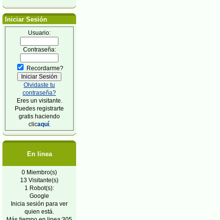
Iniciar Sesión
Usuario:
Contraseña:
Recordarme?
Olvidaste tu
contraseña?
Eres un visitante.
Puedes registrarte
gratis haciendo
clic
aquí
.
En linea
0 Miembro(s)
13 Visitante(s)
1 Robot(s):
Google
Inicia sesión para ver
quien está.
Más tiempo en linea:305