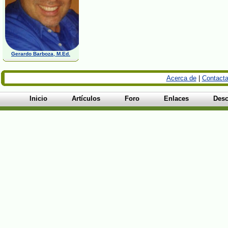
Gerardo Barboza, M.Ed.
Acerca de
|
Contacta
Inicio
Artículos
Foro
Enlaces
Desc