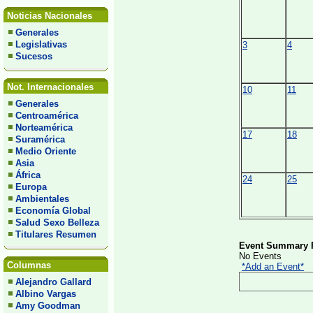
Noticias Nacionales
Generales
Legislativas
3
4
Sucesos
Not. Internacionales
10
11
Generales
Centroamérica
Norteamérica
17
18
Suramérica
Medio Oriente
Asia
África
24
25
Europa
Ambientales
Economía Global
Salud Sexo Belleza
Titulares Resumen
Event Summary F
No Events
Columnas
*Add an Event*
Alejandro Gallard
Albino Vargas
Amy Goodman