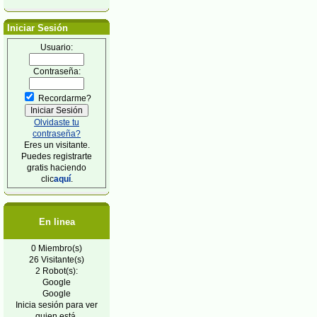
Iniciar Sesión
Usuario:
Contraseña:
Recordarme?
Olvidaste tu
contraseña?
Eres un visitante.
Puedes registrarte
gratis haciendo
clic
aquí
.
En linea
0 Miembro(s)
26 Visitante(s)
2 Robot(s):
Google
Google
Inicia sesión para ver
quien está.