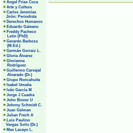
Angel Frias Coca
Arte y Cultura
Carlos Jeremías
Jirón: Periodista
Derechos Humanos
Eduardo Galeano
Freddy Pacheco
León (PhD)
Gerardo Barboza
(M.Ed.)
Germán Gorraiz L.
Gloria Álvarez
Glorianna
Rodríguez
Guillermo Carvajal
Alvarado (Dr.)
Grupo Roncahuita
Isabel Umaña
Iván García M
Jorge J Cuadra
John Bisner U
Johnny Schmidt C.
Juan Gelman
Julian Frech A
Luis Paulino
Vargas Solis (Dr.)
Max Lacayo L.