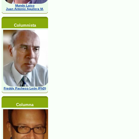
Mundo Laico
Juan Antonio Aguilera M,
Columnista
Freddy Pacheco León (PhD)
Columna