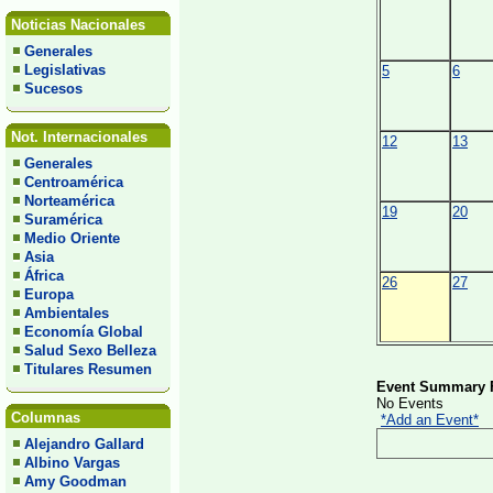
Noticias Nacionales
Generales
Legislativas
5
6
Sucesos
Not. Internacionales
12
13
Generales
Centroamérica
Norteamérica
19
20
Suramérica
Medio Oriente
Asia
África
26
27
Europa
Ambientales
Economía Global
Salud Sexo Belleza
Titulares Resumen
Event Summary F
No Events
Columnas
*Add an Event*
Alejandro Gallard
Albino Vargas
Amy Goodman