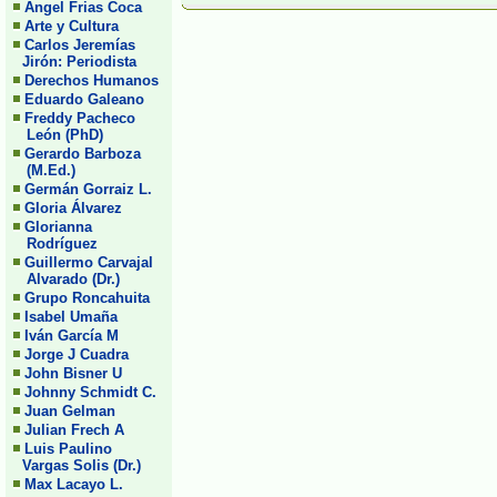
Angel Frias Coca
Arte y Cultura
Carlos Jeremías
Jirón: Periodista
Derechos Humanos
Eduardo Galeano
Freddy Pacheco
León (PhD)
Gerardo Barboza
(M.Ed.)
Germán Gorraiz L.
Gloria Álvarez
Glorianna
Rodríguez
Guillermo Carvajal
Alvarado (Dr.)
Grupo Roncahuita
Isabel Umaña
Iván García M
Jorge J Cuadra
John Bisner U
Johnny Schmidt C.
Juan Gelman
Julian Frech A
Luis Paulino
Vargas Solis (Dr.)
Max Lacayo L.