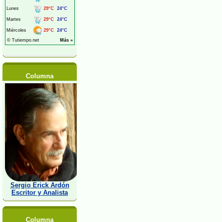
Columna
Sergio Erick Ardón
Escritor y Analista
Columna