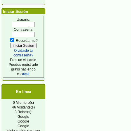
Iniciar Sesión
Usuario:
Contraseña:
Recordarme?
Olvidaste tu
contraseña?
Eres un visitante.
Puedes registrarte
gratis haciendo
clic
aquí
.
En linea
0 Miembro(s)
46 Visitante(s)
3 Robot(s):
Google
Google
Google
Inicia sesión para ver