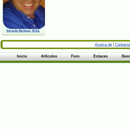
Gerardo Barboza, M.Ed.
Acerca de
|
Contacta
Inicio
Artículos
Foro
Enlaces
Desc