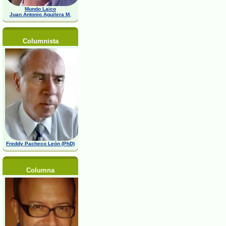
Mundo Laico
Juan Antonio Aguilera M,
Columnista
Freddy Pacheco León (PhD)
Columna