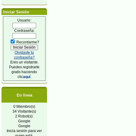
Iniciar Sesión
Usuario:
Contraseña:
Recordarme?
Olvidaste tu
contraseña?
Eres un visitante.
Puedes registrarte
gratis haciendo
clic
aquí
.
En linea
0 Miembro(s)
34 Visitante(s)
2 Robot(s):
Google
Google
Inicia sesión para ver
quien está.