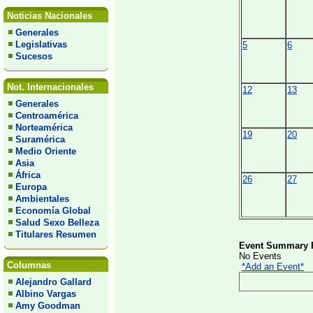
Noticias Nacionales
Generales
Legislativas
5
6
Sucesos
Not. Internacionales
12
13
Generales
Centroamérica
Norteamérica
19
20
Suramérica
Medio Oriente
Asia
África
26
27
Europa
Ambientales
Economía Global
Salud Sexo Belleza
Titulares Resumen
Event Summary F
No Events
Columnas
*Add an Event*
Alejandro Gallard
Albino Vargas
Amy Goodman