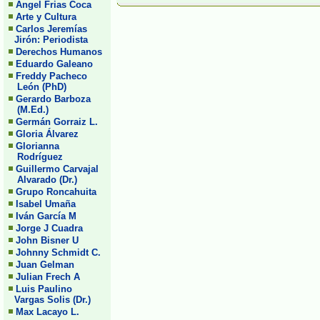
Angel Frias Coca
Arte y Cultura
Carlos Jeremías
Jirón: Periodista
Derechos Humanos
Eduardo Galeano
Freddy Pacheco
León (PhD)
Gerardo Barboza
(M.Ed.)
Germán Gorraiz L.
Gloria Álvarez
Glorianna
Rodríguez
Guillermo Carvajal
Alvarado (Dr.)
Grupo Roncahuita
Isabel Umaña
Iván García M
Jorge J Cuadra
John Bisner U
Johnny Schmidt C.
Juan Gelman
Julian Frech A
Luis Paulino
Vargas Solis (Dr.)
Max Lacayo L.