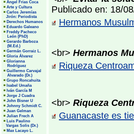
Angel Frias Coca
Publicado en: 18/0
Arte y Cultura
Carlos Jeremías
Jirón: Periodista
Hermanos Musulman
Derechos Humanos
Eduardo Galeano
Freddy Pacheco
León (PhD)
Gerardo Barboza
(M.Ed.)
<br>
Hermanos Mus
Germán Gorraiz L.
Gloria Álvarez
Glorianna
Riqueza Centroame
Rodríguez
Guillermo Carvajal
Alvarado (Dr.)
Grupo Roncahuita
Isabel Umaña
Iván García M
Jorge J Cuadra
<br>
Riqueza Cent
John Bisner U
Johnny Schmidt C.
Juan Gelman
Guanacaste es tie
Julian Frech A
Luis Paulino
Vargas Solis (Dr.)
Max Lacayo L.