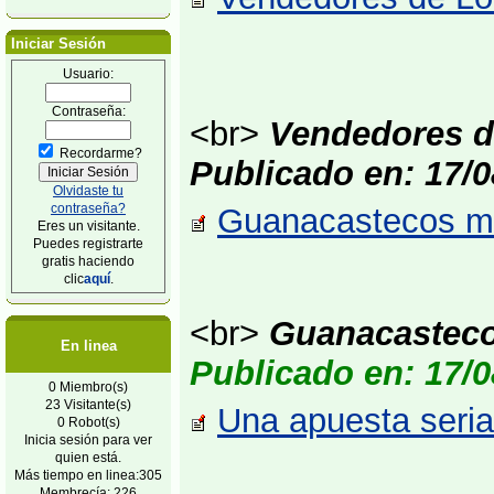
Iniciar Sesión
Usuario:
Contraseña:
<br>
Vendedores de
Recordarme?
Publicado en: 17/0
Olvidaste tu
contraseña?
Guanacastecos mar
Eres un visitante.
Puedes registrarte
gratis haciendo
clic
aquí
.
<br>
Guanacasteco
En linea
Publicado en: 17/0
0 Miembro(s)
23 Visitante(s)
Una apuesta seria
0 Robot(s)
Inicia sesión para ver
quien está.
Más tiempo en linea:305
Membrecía: 226