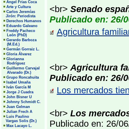
Angel Frias Coca
<br>
Senado españo
Arte y Cultura
Carlos Jeremías
Jirón: Periodista
Publicado en: 26/0
Derechos Humanos
Eduardo Galeano
Agricultura famili
Freddy Pacheco
León (PhD)
Gerardo Barboza
(M.Ed.)
Germán Gorraiz L.
Gloria Álvarez
Glorianna
Rodríguez
<br>
Agricultura fa
Guillermo Carvajal
Alvarado (Dr.)
Publicado en: 26/0
Grupo Roncahuita
Isabel Umaña
Iván García M
Los mercados tien
Jorge J Cuadra
John Bisner U
Johnny Schmidt C.
Juan Gelman
<br>
Los mercados
Julian Frech A
Luis Paulino
Vargas Solis (Dr.)
Publicado en: 26/0
Max Lacayo L.