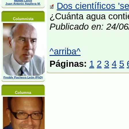
Mundo Laico
Dos científicos '
Juan Antonio Aguilera M,
¿Cuánta agua contie
Columnista
Publicado en: 24/0
^arriba^
Páginas:
1
2
3
4
5
Freddy Pacheco León (PhD)
Columna