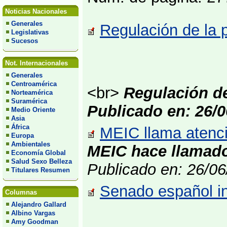
Noticias Nacionales
Generales
Regulación de la 
Legislativas
Sucesos
Not. Internacionales
Generales
Centroamérica
<br>
Regulación de
Norteamérica
Suramérica
Publicado en: 26/0
Medio Oriente
Asia
África
MEIC llama atenci
Europa
Ambientales
MEIC hace llamado
Economía Global
Salud Sexo Belleza
Publicado en: 26/0
Titulares Resumen
Senado español in
Columnas
Alejandro Gallard
Albino Vargas
Amy Goodman