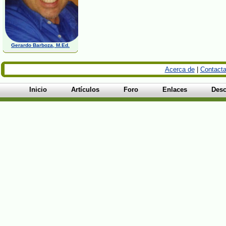
Gerardo Barboza, M.Ed.
Acerca de
|
Contacta
Inicio
Artículos
Foro
Enlaces
Desc