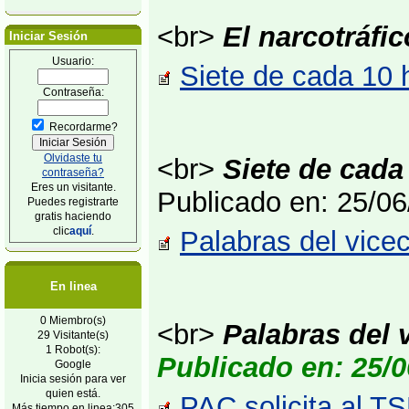
<br>
El narcotráfi
Iniciar Sesión
Usuario:
Siete de cada 10 
Contraseña:
Recordarme?
Olvidaste tu
<br>
Siete de cad
contraseña?
Eres un visitante.
Publicado en: 25/0
Puedes registrarte
gratis haciendo
clic
aquí
.
Palabras del vice
En linea
0 Miembro(s)
<br>
Palabras del 
29 Visitante(s)
1 Robot(s):
Publicado en: 25/0
Google
Inicia sesión para ver
quien está.
PAC solicita al T
Más tiempo en linea:305