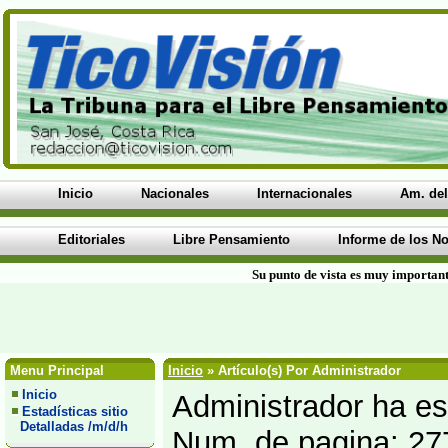
Inicio
Nacionales
Internacionales
Am. del
Editoriales
Libre Pensamiento
Informe de los No
Su punto de vista es muy important
Menu Principal
Inicio
» Artículo(s) Por Administrador
Inicio
Administrador ha esc
Estadísticas sitio
Detalladas /m/d/h
Num. de pagina: 27