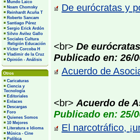
Mundo Laico
De eurócratas y p
Noam Chomsky
Reinhardt Acuña T
Roberto Sancam
Santiago Pérez
Sergio Erick Ardón
Silvio Avilez Gallo
Sociales Cultura
<br>
De eurócratas 
Religión Educación
Víctor Corcoba H
Vladimir de la Cruz
Publicado en: 26/0
Opinión - Análisis
Acuerdo de Asocia
Otros
Caricaturas
Ciencia y
Tecnología
Editoriales
<br>
Acuerdo de A
Enlaces
Descargas
Publicado en: 25/0
Foro
Quienes Somos
10 Mejores
El narcotráfico, ¡
Literatura e Idioma
Música - Cine
Política