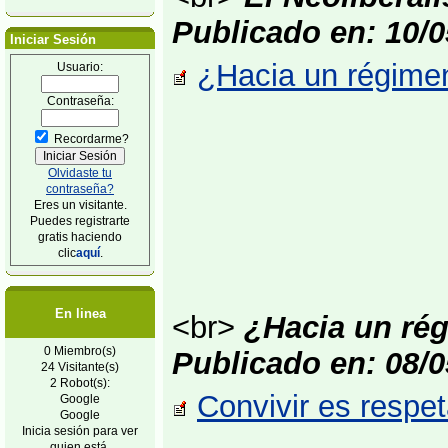
Publicado en: 10/0
Iniciar Sesión
¿Hacia un régimen 
Usuario:
Contraseña:
Recordarme?
Olvidaste tu
contraseña?
Eres un visitante.
Puedes registrarte
gratis haciendo
clic
aquí
.
En linea
<br>
¿Hacia un rég
0 Miembro(s)
Publicado en: 08/0
24 Visitante(s)
2 Robot(s):
Convivir es respet
Google
Google
Inicia sesión para ver
quien está.