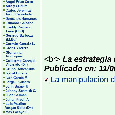
Angel Frias Coca
Arte y Cultura
Carlos Jeremías
Jirón: Periodista
Derechos Humanos
Eduardo Galeano
Freddy Pacheco
León (PhD)
Gerardo Barboza
(M.Ed.)
Germán Gorraiz L.
Gloria Álvarez
Glorianna
Rodríguez
<br>
La estrategia d
Guillermo Carvajal
Alvarado (Dr.)
Publicado en: 11/0
Grupo Roncahuita
Isabel Umaña
La manipulación d
Iván García M
Jorge J Cuadra
John Bisner U
Johnny Schmidt C.
Juan Gelman
Julian Frech A
Luis Paulino
Vargas Solis (Dr.)
Max Lacayo L.