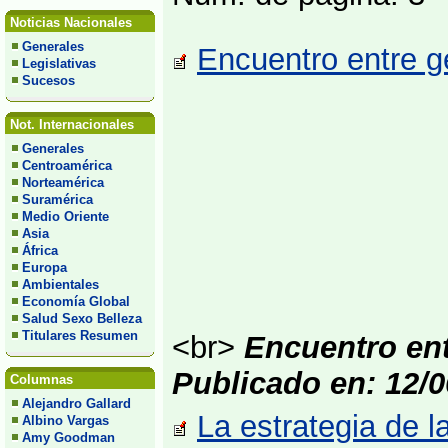
Noticias Nacionales
Generales
Encuentro entre g
Legislativas
Sucesos
Not. Internacionales
Generales
Centroamérica
Norteamérica
Suramérica
Medio Oriente
Asia
África
Europa
Ambientales
Economía Global
Salud Sexo Belleza
Titulares Resumen
<br>
Encuentro ent
Publicado en: 12/0
Columnas
Alejandro Gallard
La estrategia de l
Albino Vargas
Amy Goodman