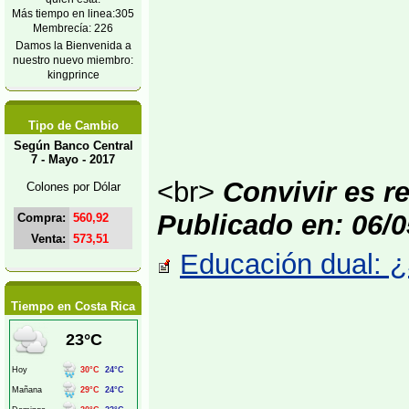
Más tiempo en linea:305
Membrecía: 226
Damos la Bienvenida a
nuestro nuevo miembro:
kingprince
Tipo de Cambio
Según Banco Central
7 - Mayo - 2017
<br>
Convivir es re
Colones por Dólar
Publicado en: 06/0
Compra:
560,92
Venta:
573,51
Educación dual: ¿
Tiempo en Costa Rica