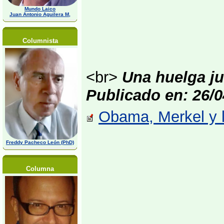
Mundo Laico
Juan Antonio Aguilera M,
Columnista
<br>
Una huelga jus
Publicado en: 26/0
Obama, Merkel y l
Freddy Pacheco León (PhD)
Columna