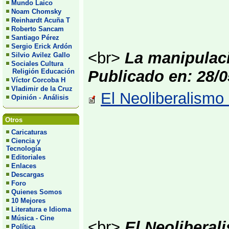
Mundo Laico
Noam Chomsky
Reinhardt Acuña T
Roberto Sancam
Santiago Pérez
Sergio Erick Ardón
<br>
La manipulaci
Silvio Avilez Gallo
Sociales Cultura
Religión Educación
Publicado en: 28/0
Víctor Corcoba H
Vladimir de la Cruz
El Neoliberalismo 
Opinión - Análisis
Otros
Caricaturas
Ciencia y
Tecnología
Editoriales
Enlaces
Descargas
Foro
Quienes Somos
10 Mejores
Literatura e Idioma
Música - Cine
<br>
El Neoliberali
Política