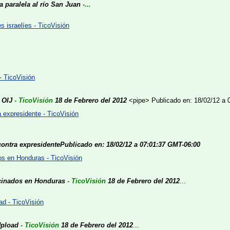
a paralela al río San Juan
-...
s israelíes - TicoVisión
- TicoVisión
 OIJ
- TicoVisión
18 de Febrero del 2012
<pipe>
Publicado en: 18/02/12 a
a expresidente - TicoVisión
contra expresidente
Publicado en: 18/02/12 a 07:01:37 GMT-06:00
dos en Honduras - TicoVisión
alcinados en Honduras
- TicoVisión
18 de Febrero del 2012
...
d - TicoVisión
Upload
- TicoVisión
18 de Febrero del 2012
...