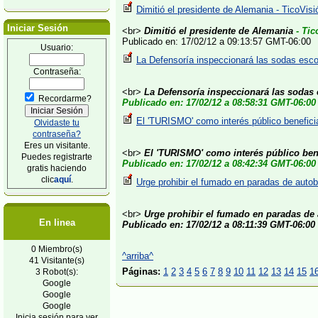
Dimitió el presidente de Alemania - TicoVisi
Iniciar Sesión
<br>
Dimitió el presidente de Alemania
- Tic
Publicado en: 17/02/12 a 09:13:57 GMT-06:00
Usuario:
La Defensoría inspeccionará las sodas esco
Contraseña:
<br>
La Defensoría inspeccionará las sodas 
Recordarme?
Publicado en: 17/02/12 a 08:58:31 GMT-06:00
El 'TURISMO' como interés público benefici
Olvidaste tu
contraseña?
Eres un visitante.
<br>
El 'TURISMO' como interés público bene
Puedes registrarte
Publicado en: 17/02/12 a 08:42:34 GMT-06:00
gratis haciendo
clic
aquí
.
Urge prohibir el fumado en paradas de auto
<br>
Urge prohibir el fumado en paradas de
En linea
Publicado en: 17/02/12 a 08:11:39 GMT-06:00
0 Miembro(s)
^arriba^
41 Visitante(s)
Páginas:
1
2
3
4
5
6
7
8
9
10
11
12
13
14
15
1
3 Robot(s):
Google
Google
Google
Inicia sesión para ver