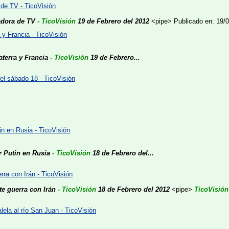
 de TV - TicoVisión
adora de TV
- TicoVisión
19 de Febrero del 2012
<pipe>
Publicado en: 19/
a y Francia - TicoVisión
aterra y Francia
- TicoVisión
19 de Febrero...
el sábado 18 - TicoVisión
in en Rusia - TicoVisión
r Putin en Rusia
- TicoVisión
18 de Febrero del...
erra con Irán - TicoVisión
nte guerra con Irán
- TicoVisión
18 de Febrero del 2012
<pipe>
TicoVisión
alela al río San Juan - TicoVisión