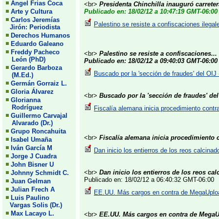
Angel Frias Coca
<br>
Presidenta Chinchilla inauguró carreter
Arte y Cultura
Publicado en: 18/02/12 a 10:47:19 GMT-06:00
Carlos Jeremías
Palestino se resiste a confiscaciones ilegale
Jirón: Periodista
Derechos Humanos
Eduardo Galeano
Freddy Pacheco
<br>
Palestino se resiste a confiscaciones...
León (PhD)
Publicado en: 18/02/12 a 09:40:03 GMT-06:00
Gerardo Barboza
Buscado por la 'sección de fraudes' del OIJ 
(M.Ed.)
Germán Gorraiz L.
Gloria Álvarez
<br>
Buscado por la 'sección de fraudes' del
Glorianna
Rodríguez
Fiscalía alemana inicia procedimiento contr
Guillermo Carvajal
Alvarado (Dr.)
Grupo Roncahuita
<br>
Fiscalía alemana inicia procedimiento 
Isabel Umaña
Iván García M
Dan inicio los entierros de los reos calcina
Jorge J Cuadra
John Bisner U
<br>
Dan inicio los entierros de los reos c
Johnny Schmidt C.
Publicado en: 18/02/12 a 06:40:32 GMT-06:00
Juan Gelman
Julian Frech A
EE.UU. Más cargos en contra de MegaUploa
Luis Paulino
Vargas Solis (Dr.)
Max Lacayo L.
<br>
EE.UU. Más cargos en contra de Mega