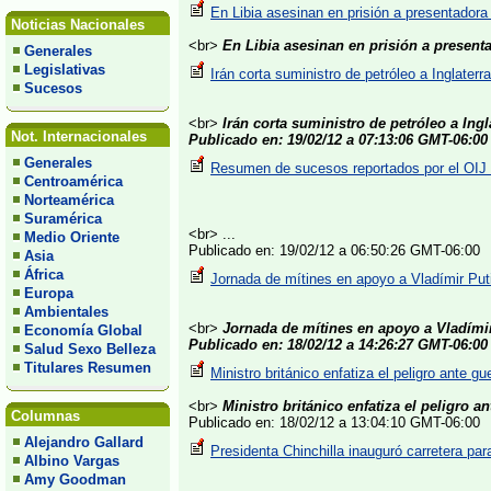
En Libia asesinan en prisión a presentadora
Noticias Nacionales
<br>
En Libia asesinan en prisión a present
Generales
Legislativas
Irán corta suministro de petróleo a Inglaterr
Sucesos
<br>
Irán corta suministro de petróleo a Ingl
Not. Internacionales
Publicado en: 19/02/12 a 07:13:06 GMT-06:00
Generales
Resumen de sucesos reportados por el OIJ 
Centroamérica
Norteamérica
Suramérica
<br> ...
Medio Oriente
Publicado en: 19/02/12 a 06:50:26 GMT-06:00
Asia
África
Jornada de mítines en apoyo a Vladímir Put
Europa
Ambientales
<br>
Jornada de mítines en apoyo a Vladími
Economía Global
Publicado en: 18/02/12 a 14:26:27 GMT-06:00
Salud Sexo Belleza
Titulares Resumen
Ministro británico enfatiza el peligro ante gu
<br>
Ministro británico enfatiza el peligro a
Columnas
Publicado en: 18/02/12 a 13:04:10 GMT-06:00
Alejandro Gallard
Presidenta Chinchilla inauguró carretera par
Albino Vargas
Amy Goodman