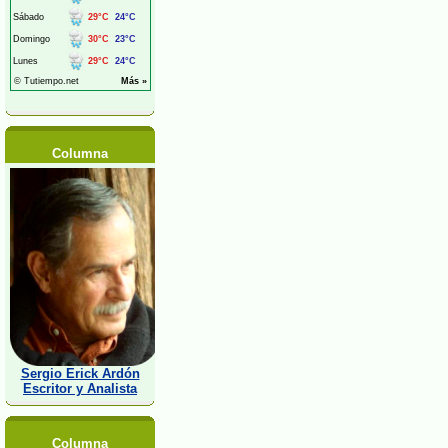
Columna
Sergio Erick Ardón
Escritor y Analista
Columna