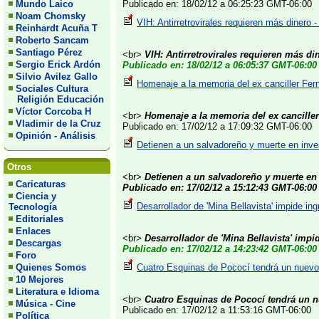
Mundo Laico
Publicado en: 18/02/12 a 06:25:23 GMT-06:00
Noam Chomsky
VIH: Antirretrovirales requieren más dinero -
Reinhardt Acuña T
Roberto Sancam
Santiago Pérez
<br>
VIH: Antirretrovirales requieren más di
Sergio Erick Ardón
Publicado en: 18/02/12 a 06:05:37 GMT-06:00
Silvio Avilez Gallo
Homenaje a la memoria del ex canciller Fer
Sociales Cultura
Religión Educación
Víctor Corcoba H
<br>
Homenaje a la memoria del ex cancille
Vladimir de la Cruz
Publicado en: 17/02/12 a 17:09:32 GMT-06:00
Opinión - Análisis
Detienen a un salvadoreño y muerte en inves
Otros
<br>
Detienen a un salvadoreño y muerte en
Caricaturas
Publicado en: 17/02/12 a 15:12:43 GMT-06:00
Ciencia y
Desarrollador de 'Mina Bellavista' impide in
Tecnología
Editoriales
Enlaces
<br>
Desarrollador de 'Mina Bellavista' imp
Descargas
Publicado en: 17/02/12 a 14:23:42 GMT-06:00
Foro
Quienes Somos
Cuatro Esquinas de Pococí tendrá un nuevo
10 Mejores
Literatura e Idioma
<br>
Cuatro Esquinas de Pococí tendrá un n
Música - Cine
Publicado en: 17/02/12 a 11:53:16 GMT-06:00
Política