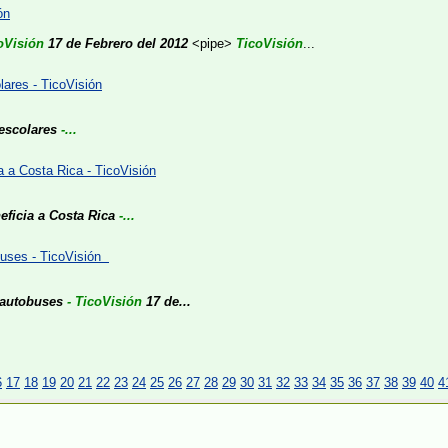
ón
oVisión
17 de Febrero del 2012
<pipe>
TicoVisión
...
lares - TicoVisión
escolares
-...
a a Costa Rica - TicoVisión
ficia a Costa Rica
-...
buses - TicoVisión
 autobuses
- TicoVisión
17 de...
6
17
18
19
20
21
22
23
24
25
26
27
28
29
30
31
32
33
34
35
36
37
38
39
40
4