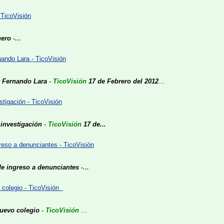
 TicoVisión
nero
-...
nando Lara - TicoVisión
r Fernando Lara
- TicoVisión
17 de Febrero del 2012
...
tigación - TicoVisión
 investigación
- TicoVisión
17 de...
greso a denunciantes - TicoVisión
ide ingreso a denunciantes
-...
 colegio - TicoVisión
uevo colegio
- TicoVisión
...