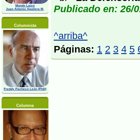
Publicado en: 26/0
Mundo Laico
Juan Antonio Aguilera M,
Columnista
^arriba^
Páginas:
1
2
3
4
5
Freddy Pacheco León (PhD)
Columna