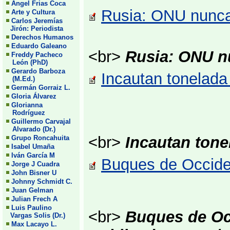
Angel Frias Coca
Rusia: ONU nunca a
Arte y Cultura
Carlos Jeremías
Jirón: Periodista
Derechos Humanos
Eduardo Galeano
<br>
Rusia: ONU nu
Freddy Pacheco
León (PhD)
Gerardo Barboza
Incautan tonelada
(M.Ed.)
Germán Gorraiz L.
Gloria Álvarez
Glorianna
Rodríguez
Guillermo Carvajal
Alvarado (Dr.)
<br>
Incautan tone
Grupo Roncahuita
Isabel Umaña
Iván García M
Buques de Occide
Jorge J Cuadra
John Bisner U
Johnny Schmidt C.
Juan Gelman
Julian Frech A
Luis Paulino
<br>
Buques de Oc
Vargas Solis (Dr.)
Max Lacayo L.