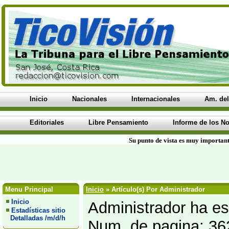
Inicio
Nacionales
Internacionales
Am. del
Editoriales
Libre Pensamiento
Informe de los No
Su punto de vista es muy important
Menu Principal
Inicio
» Artículo(s) Por Administrador
Inicio
Administrador ha esc
Estadísticas sitio
Detalladas /m/d/h
Num. de pagina: 36