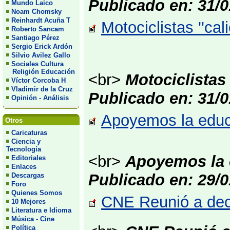
Publicado en: 31/0
Mundo Laico
Noam Chomsky
Reinhardt Acuña T
Motociclistas ''cal
Roberto Sancam
Santiago Pérez
Sergio Erick Ardón
Silvio Avilez Gallo
Sociales Cultura
Religión Educación
<br>
Motociclistas 
Víctor Corcoba H
Vladimir de la Cruz
Publicado en: 31/0
Opinión - Análisis
Apoyemos la educac
Otros
Caricaturas
Ciencia y
Tecnología
<br>
Apoyemos la e
Editoriales
Enlaces
Publicado en: 29/0
Descargas
Foro
Quienes Somos
CNE Reunió a dece
10 Mejores
Literatura e Idioma
Música - Cine
Política