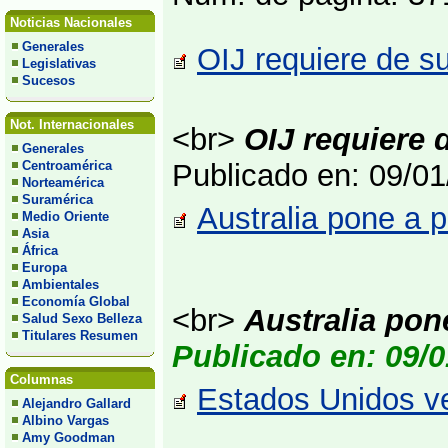
Noticias Nacionales
Generales
OIJ requiere de s
Legislativas
Sucesos
Not. Internacionales
<br>
OIJ requiere 
Generales
Centroamérica
Publicado en: 09/0
Norteamérica
Suramérica
Australia pone a p
Medio Oriente
Asia
África
Europa
Ambientales
Economía Global
<br>
Australia pon
Salud Sexo Belleza
Titulares Resumen
Publicado en: 09/0
Columnas
Estados Unidos ve
Alejandro Gallard
Albino Vargas
Amy Goodman