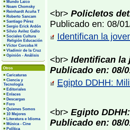
Mundo Laico
Noam Chomsky
<br>
Policletos de
Reinhardt Acuña T
Roberto Sancam
Publicado en: 08/0
Santiago Pérez
Sergio Erick Ardón
Silvio Avilez Gallo
Identifican la jov
Sociales Cultura
Religión Educación
Víctor Corcoba H
Vladimir de la Cruz
Opinión - Análisis
<br>
Identifican la
Publicado en: 08/0
Otros
Caricaturas
Egipto DDHH: Milit
Ciencia y
Tecnología
Editoriales
Enlaces
Descargas
Foro
Quienes Somos
<br>
Egipto DDHH: 
10 Mejores
Literatura e Idioma
Publicado en: 08/0
Música - Cine
Política