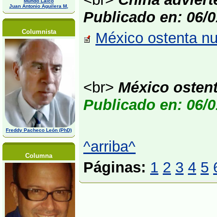
Mundo Laico
Juan Antonio Aguilera M,
Publicado en: 06/0
Columnista
México ostenta nu
<br>
México osten
Publicado en: 06/0
Freddy Pacheco León (PhD)
^arriba^
Columna
Páginas:
1
2
3
4
5