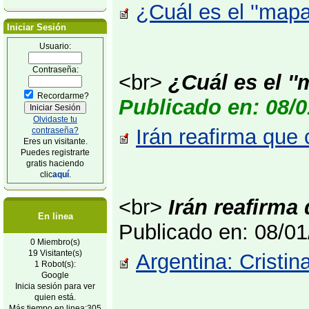
¿Cuál es el ''map
Iniciar Sesión
Usuario:
Contraseña:
<br>
¿Cuál es el '
Recordarme?
Publicado en: 08/0
Olvidaste tu
Irán reafirma que 
contraseña?
Eres un visitante.
Puedes registrarte
gratis haciendo
clic
aquí
.
<br>
Irán reafirma
En linea
Publicado en: 08/0
0 Miembro(s)
19 Visitante(s)
Argentina: Cristin
1 Robot(s):
Google
Inicia sesión para ver
quien está.
Más tiempo en linea:305