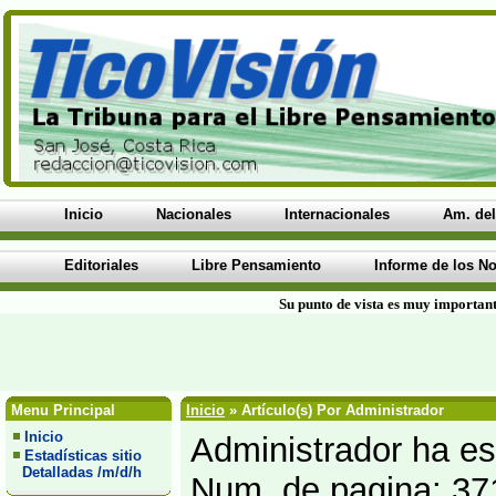
Inicio
Nacionales
Internacionales
Am. del
Editoriales
Libre Pensamiento
Informe de los No
Su punto de vista es muy important
Menu Principal
Inicio
» Artículo(s) Por Administrador
Inicio
Administrador ha esc
Estadísticas sitio
Detalladas /m/d/h
Num. de pagina: 37