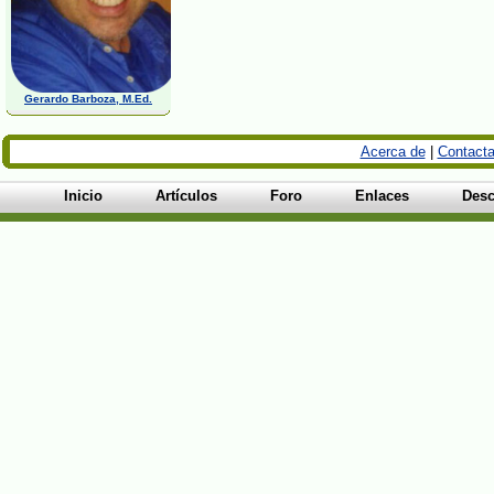
Gerardo Barboza, M.Ed.
Acerca de
|
Contacta
Inicio
Artículos
Foro
Enlaces
Desc