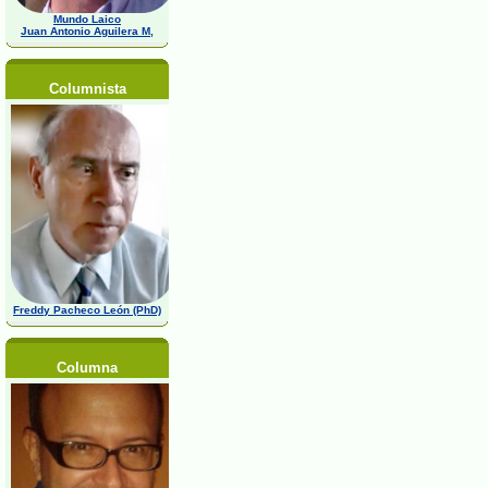
Mundo Laico
Juan Antonio Aguilera M,
Columnista
Freddy Pacheco León (PhD)
Columna