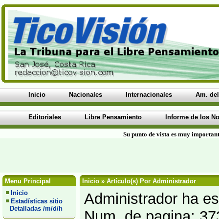
Inicio
Nacionales
Internacionales
Am. del
Editoriales
Libre Pensamiento
Informe de los No
Su punto de vista es muy important
Menu Principal
Inicio
» Artículo(s) Por Administrador
Inicio
Administrador ha esc
Estadísticas sitio
Detalladas /m/d/h
Num. de pagina: 37