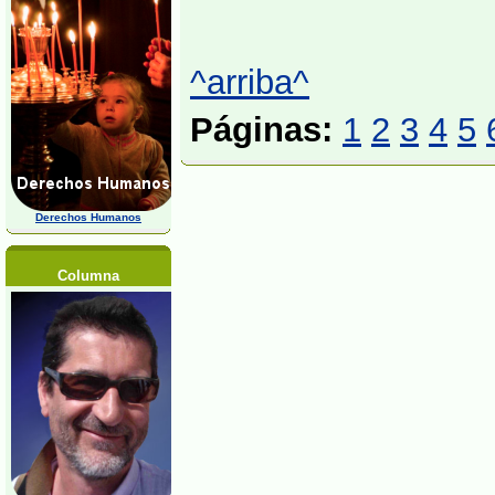
^arriba^
Páginas:
1
2
3
4
5
Derechos Humanos
Columna