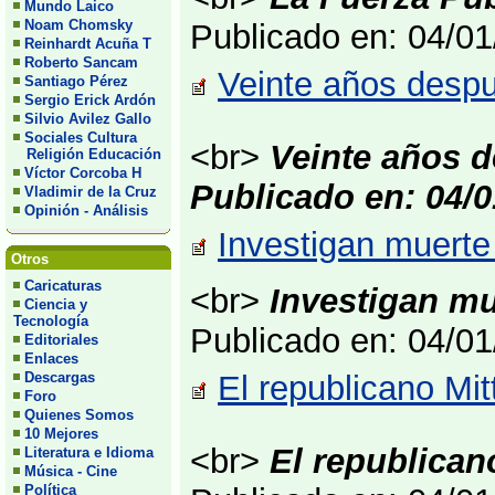
Mundo Laico
Noam Chomsky
Publicado en: 04/0
Reinhardt Acuña T
Roberto Sancam
Veinte años desp
Santiago Pérez
Sergio Erick Ardón
Silvio Avilez Gallo
Sociales Cultura
<br>
Veinte años 
Religión Educación
Víctor Corcoba H
Publicado en: 04/0
Vladimir de la Cruz
Opinión - Análisis
Investigan muerte
Otros
Caricaturas
<br>
Investigan m
Ciencia y
Tecnología
Publicado en: 04/0
Editoriales
Enlaces
Descargas
El republicano Mit
Foro
Quienes Somos
10 Mejores
<br>
El republican
Literatura e Idioma
Música - Cine
Política