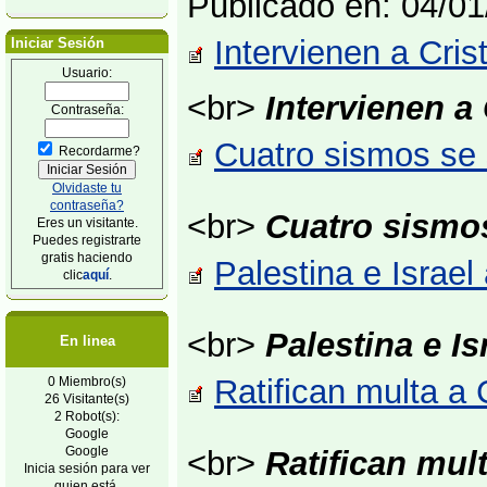
Publicado en: 04/0
Intervienen a Cris
Iniciar Sesión
Usuario:
<br>
Intervienen a
Contraseña:
Cuatro sismos se 
Recordarme?
Olvidaste tu
contraseña?
<br>
Cuatro sismo
Eres un visitante.
Puedes registrarte
gratis haciendo
Palestina e Israe
clic
aquí
.
<br>
Palestina e I
En linea
Ratifican multa a
0 Miembro(s)
26 Visitante(s)
2 Robot(s):
Google
Google
<br>
Ratifican mul
Inicia sesión para ver
quien está.