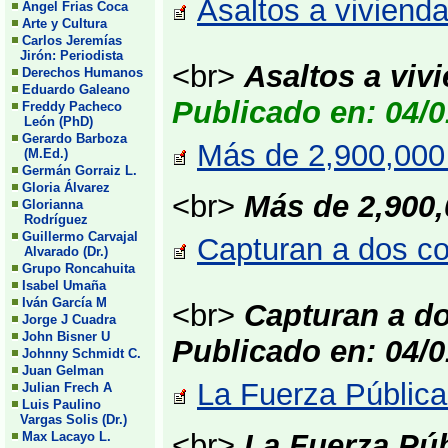
Asaltos a vivienda
Angel Frias Coca
Arte y Cultura
Carlos Jeremías
Jirón: Periodista
<br>
Asaltos a vivi
Derechos Humanos
Eduardo Galeano
Publicado en: 04/0
Freddy Pacheco
León (PhD)
Gerardo Barboza
Más de 2,900,000 
(M.Ed.)
Germán Gorraiz L.
Gloria Álvarez
<br>
Más de 2,900,
Glorianna
Rodríguez
Guillermo Carvajal
Capturan a dos con
Alvarado (Dr.)
Grupo Roncahuita
Isabel Umaña
Iván García M
<br>
Capturan a do
Jorge J Cuadra
John Bisner U
Publicado en: 04/0
Johnny Schmidt C.
Juan Gelman
La Fuerza Pública 
Julian Frech A
Luis Paulino
Vargas Solis (Dr.)
<br>
La Fuerza Púb
Max Lacayo L.