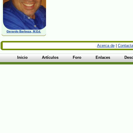
Gerardo Barboza, M.Ed.
Acerca de
|
Contacta
Inicio
Artículos
Foro
Enlaces
Desc