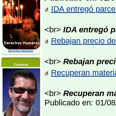
IDA entregó parce
<br>
IDA entregó p
Rebajan precio de
Derechos Humanos
<br>
Rebajan prec
Columna
Recuperan materia
<br>
Recuperan mat
Publicado en: 01/0