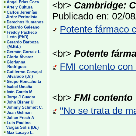
Angel Frias Coca
<br>
Cambridge: C
Arte y Cultura
Carlos Jeremías
Publicado en: 02/0
Jirón: Periodista
Derechos Humanos
Potente fármaco co
Eduardo Galeano
Freddy Pacheco
León (PhD)
Gerardo Barboza
(M.Ed.)
<br>
Potente fárma
Germán Gorraiz L.
Gloria Álvarez
Glorianna
FMI contento con a
Rodríguez
Guillermo Carvajal
Alvarado (Dr.)
Grupo Roncahuita
Isabel Umaña
Iván García M
<br>
FMI contento 
Jorge J Cuadra
John Bisner U
Johnny Schmidt C.
''No se trata de m
Juan Gelman
Julian Frech A
Luis Paulino
Vargas Solis (Dr.)
Max Lacayo L.