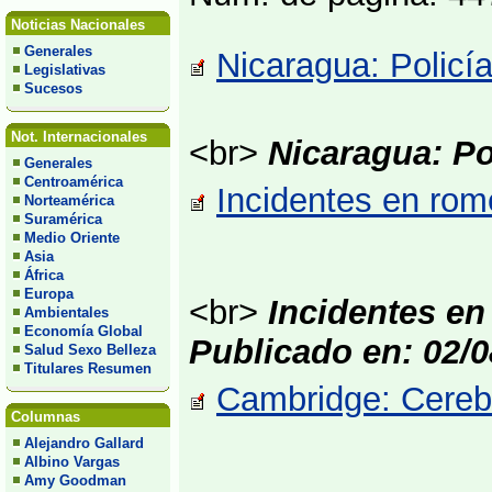
Noticias Nacionales
Generales
Nicaragua: Policía
Legislativas
Sucesos
Not. Internacionales
<br>
Nicaragua: Pol
Generales
Centroamérica
Incidentes en rom
Norteamérica
Suramérica
Medio Oriente
Asia
África
Europa
<br>
Incidentes en
Ambientales
Economía Global
Publicado en: 02/0
Salud Sexo Belleza
Titulares Resumen
Cambridge: Cerebr
Columnas
Alejandro Gallard
Albino Vargas
Amy Goodman