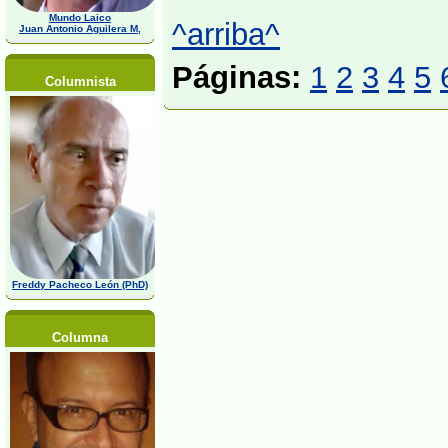
Mundo Laico
^arriba^
Juan Antonio Aguilera M,
Páginas:
1
2
3
4
5
Columnista
Freddy Pacheco León (PhD)
Columna