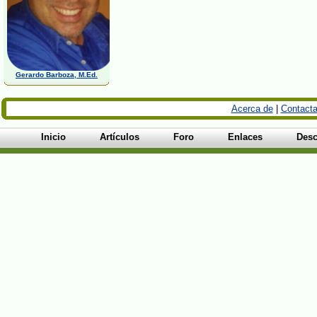
Gerardo Barboza, M.Ed.
Acerca de
|
Contacta
Inicio
Artículos
Foro
Enlaces
Desc