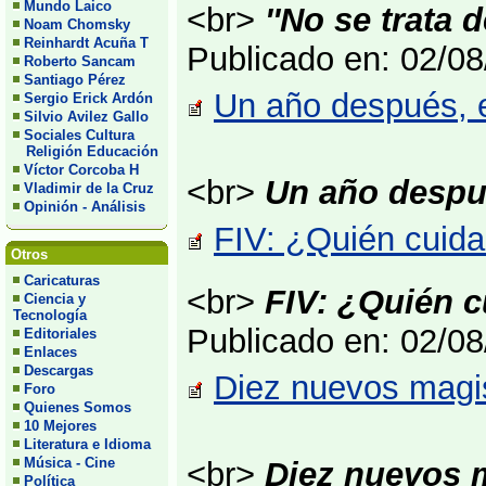
Mundo Laico
<br>
''No se trata
Noam Chomsky
Reinhardt Acuña T
Publicado en: 02/0
Roberto Sancam
Santiago Pérez
Un año después, e
Sergio Erick Ardón
Silvio Avilez Gallo
Sociales Cultura
Religión Educación
Víctor Corcoba H
<br>
Un año despu
Vladimir de la Cruz
Opinión - Análisis
FIV: ¿Quién cuid
Otros
Caricaturas
<br>
FIV: ¿Quién 
Ciencia y
Tecnología
Publicado en: 02/0
Editoriales
Enlaces
Descargas
Diez nuevos magis
Foro
Quienes Somos
10 Mejores
Literatura e Idioma
Música - Cine
<br>
Diez nuevos 
Política