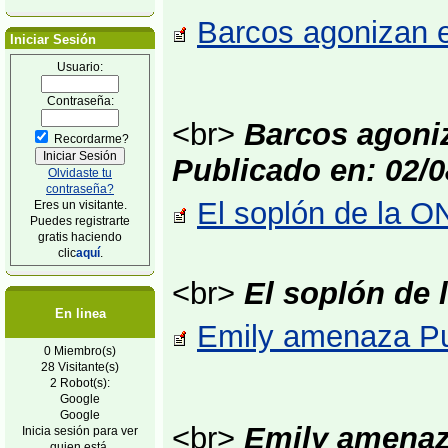
Barcos agonizan e
Iniciar Sesión
Usuario:
Contraseña:
<br>
Barcos agoniz
Recordarme?
Publicado en: 02/0
Olvidaste tu
contraseña?
El soplón de la ON
Eres un visitante.
Puedes registrarte
gratis haciendo
clic
aquí
.
<br>
El soplón de 
En linea
Emily amenaza Pue
0 Miembro(s)
28 Visitante(s)
2 Robot(s):
Google
Google
<br>
Emily amenaza
Inicia sesión para ver
quien está.