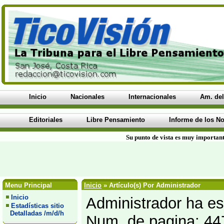
Inicio
Nacionales
Internacionales
Am. del
Editoriales
Libre Pensamiento
Informe de los No
Su punto de vista es muy important
Menu Principal
Inicio
» Artículo(s) Por Administrador
Inicio
Administrador ha esc
Estadísticas sitio
Detalladas /m/d/h
Num. de pagina: 44