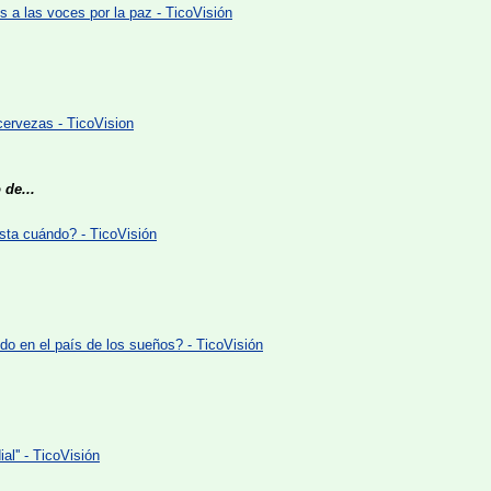
 a las voces por la paz - TicoVisión
cervezas - TicoVision
de...
sta cuándo? - TicoVisión
do en el país de los sueños? - TicoVisión
l'' - TicoVisión