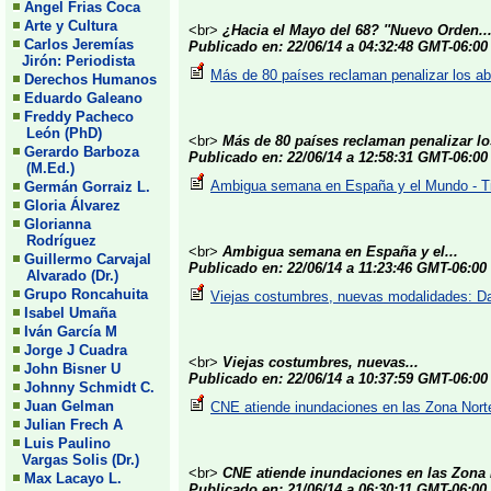
Angel Frias Coca
Arte y Cultura
<br>
¿Hacia el Mayo del 68? ''Nuevo Orden..
Carlos Jeremías
Publicado en: 22/06/14 a 04:32:48 GMT-06:00
Jirón: Periodista
Más de 80 países reclaman penalizar los ab
Derechos Humanos
Eduardo Galeano
Freddy Pacheco
León (PhD)
<br>
Más de 80 países reclaman penalizar lo
Gerardo Barboza
Publicado en: 22/06/14 a 12:58:31 GMT-06:00
(M.Ed.)
Ambigua semana en España y el Mundo - T
Germán Gorraiz L.
Gloria Álvarez
Glorianna
Rodríguez
<br>
Ambigua semana en España y el...
Guillermo Carvajal
Publicado en: 22/06/14 a 11:23:46 GMT-06:00
Alvarado (Dr.)
Grupo Roncahuita
Viejas costumbres, nuevas modalidades: Dani
Isabel Umaña
Iván García M
Jorge J Cuadra
<br>
Viejas costumbres, nuevas...
John Bisner U
Publicado en: 22/06/14 a 10:37:59 GMT-06:00
Johnny Schmidt C.
Juan Gelman
CNE atiende inundaciones en las Zona Norte
Julian Frech A
Luis Paulino
Vargas Solis (Dr.)
<br>
CNE atiende inundaciones en las Zona N
Max Lacayo L.
Publicado en: 21/06/14 a 06:30:11 GMT-06:00