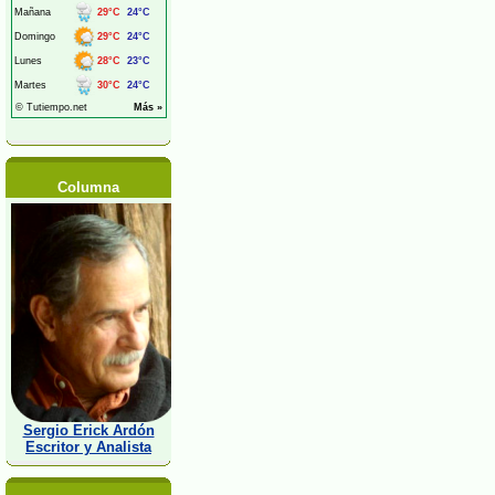
Columna
Sergio Erick Ardón
Escritor y Analista