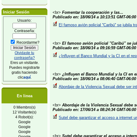
Iniciar Sesión
<br>
Fomentar la cooperación y las...
Publicado en: 18/06/14 a 10:13:51 GMT-06:00
Usuario:
El famoso avión policial ''Caribú'' se jubila 
Contraseña:
Recordarme?
<br>
El famoso avión policial ''Caribú'' se jub
Publicado en: 18/06/14 a 09:16:59 GMT-06:00
Olvidaste tu
¿Influyen el Banco Mundial y la CI en el res
contraseña?
Eres un visitante.
Puedes registrarte
gratis haciendo
<br>
¿Influyen el Banco Mundial y la CI en el
clic
aquí
.
Publicado en: 18/06/14 a 08:06:40 GMT-06:00
Abordaje de la Violencia Sexual debe ser int
En linea
<br>
Abordaje de la Violencia Sexual debe se
0 Miembro(s)
Publicado en: 17/06/14 a 08:24:34 GMT-06:00
12 Visitante(s)
4 Robot(s):
Sutel debe garantizar el acceso a internet un
Google
Google
Google
<br>
Sutel debe garantizar el acceso a interne
Google