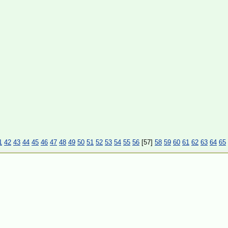
1
42
43
44
45
46
47
48
49
50
51
52
53
54
55
56
[57]
58
59
60
61
62
63
64
65