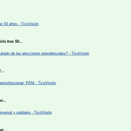
tras 50 años - TicoVisión
ila tras 50...
ultado de las elecciones presidenciales? - TicoVisión
...
erinstitucional: PANI - TicoVisión
r...
iversal y solidario - TicoVisión
t...