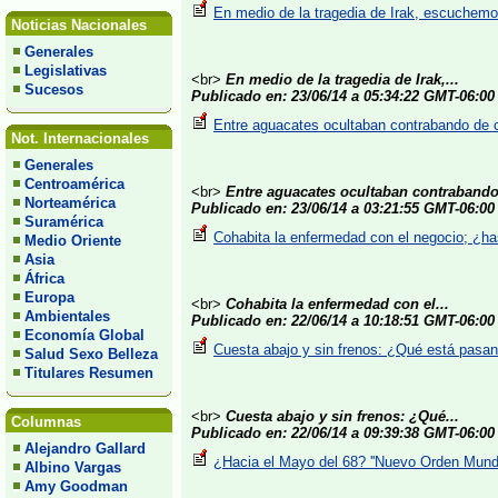
En medio de la tragedia de Irak, escuchemos
Noticias Nacionales
Generales
Legislativas
<br>
En medio de la tragedia de Irak,...
Sucesos
Publicado en: 23/06/14 a 05:34:22 GMT-06:00
Entre aguacates ocultaban contrabando de 
Not. Internacionales
Generales
Centroamérica
<br>
Entre aguacates ocultaban contrabando 
Norteamérica
Publicado en: 23/06/14 a 03:21:55 GMT-06:00
Suramérica
Cohabita la enfermedad con el negocio; ¿ha
Medio Oriente
Asia
África
Europa
<br>
Cohabita la enfermedad con el...
Ambientales
Publicado en: 22/06/14 a 10:18:51 GMT-06:00
Economía Global
Cuesta abajo y sin frenos: ¿Qué está pasan
Salud Sexo Belleza
Titulares Resumen
<br>
Cuesta abajo y sin frenos: ¿Qué...
Columnas
Publicado en: 22/06/14 a 09:39:38 GMT-06:00
Alejandro Gallard
¿Hacia el Mayo del 68? ''Nuevo Orden Mundia
Albino Vargas
Amy Goodman