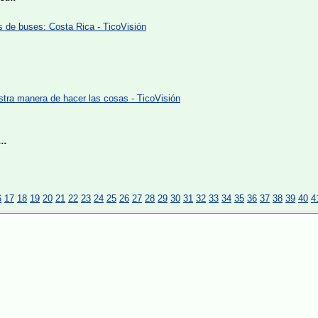
 de buses: Costa Rica - TicoVisión
stra manera de hacer las cosas - TicoVisión
..
6
17
18
19
20
21
22
23
24
25
26
27
28
29
30
31
32
33
34
35
36
37
38
39
40
4