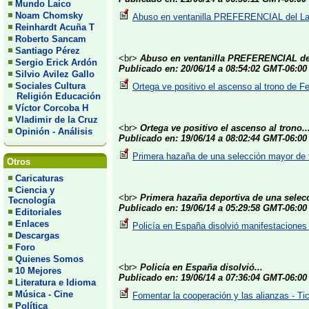
Mundo Laico
Noam Chomsky
Abuso en ventanilla PREFERENCIAL del Labo
Reinhardt Acuña T
Roberto Sancam
Santiago Pérez
<br>
Abuso en ventanilla PREFERENCIAL del
Sergio Erick Ardón
Publicado en: 20/06/14 a 08:54:02 GMT-06:00
Silvio Avilez Gallo
Sociales Cultura
Ortega ve positivo el ascenso al trono de Fe
Religión Educación
Víctor Corcoba H
Vladimir de la Cruz
<br>
Ortega ve positivo el ascenso al trono..
Opinión - Análisis
Publicado en: 19/06/14 a 08:02:44 GMT-06:00
Primera hazaña de una selección mayor de f
Otros
Caricaturas
Ciencia y
<br>
Primera hazaña deportiva de una selecc
Tecnología
Publicado en: 19/06/14 a 05:29:58 GMT-06:00
Editoriales
Enlaces
Policía en España disolvió manifestaciones 
Descargas
Foro
Quienes Somos
<br>
Policía en España disolvió...
10 Mejores
Publicado en: 19/06/14 a 07:36:04 GMT-06:00
Literatura e Idioma
Música - Cine
Fomentar la cooperación y las alianzas - Ti
Política