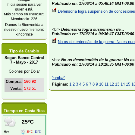
Publicado en: 17/06/14 a 05:48:14 GMT-06:00
Inicia sesión para ver
quien está.
Defensoría logra suspensión de concesiones
Más tiempo en linea:305
Membrecía: 226
Damos la Bienvenida a
<br>
Defensoría logra suspensión de...
nuestro nuevo miembro:
Publicado en: 17/06/14 a 04:36:47 GMT-06:00
kingprince
No os desentendáis de la guerra: No es nue
Tipo de Cambio
Según Banco Central
<br>
No os desentendáis de la guerra: No es.
7 - Mayo - 2017
Publicado en: 17/06/14 a 10:10:35 GMT-06:00
Colones por Dólar
^arriba^
Compra:
560,92
Páginas:
1
2
3
4
5
6
7
8
9
10
11
12
13
14
15
1
Venta:
573,51
Tiempo en Costa Rica