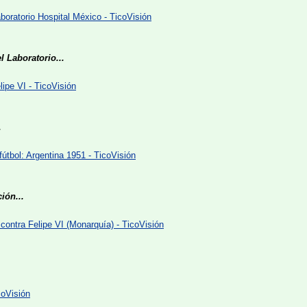
ratorio Hospital México - TicoVisión
 Laboratorio...
lipe VI - TicoVisión
.
útbol: Argentina 1951 - TicoVisión
ión...
contra Felipe VI (Monarquía) - TicoVisión
coVisión