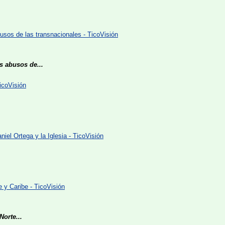
.
usos de las transnacionales - TicoVisión
s abusos de...
icoVisión
el Ortega y la Iglesia - TicoVisión
 y Caribe - TicoVisión
orte...