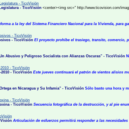
Legislatura - TicoVisión
Legislatura - TicoVisión
<center><img src=" http://www.ticovision.com/ima
forma a la ley del Sistema Financiero Nacional para la Vivienda, para ga
osivos - TicoVisión
sivos - TicoVisión
El proyecto prohíbe el trasiego, transito, comercio, 
Un Abusivo y Peligroso Socialista con Alianzas Oscuras" - TicoVisión
N
-2010 - TicoVisión
-2010 - TicoVisión
Este jueves continuará el patrón de vientos alisios m
Ortega en Nicaragua y Su Infamia" - TicoVisión
Sólo basto una hora y me
oxina - TicoVisión
oxina - TicoVisión
Secuencia fotográfica de la destrucción, y al pie enu
oVisión
oVisión
Articulación de esfuerzos permitirá responder a las necesidade