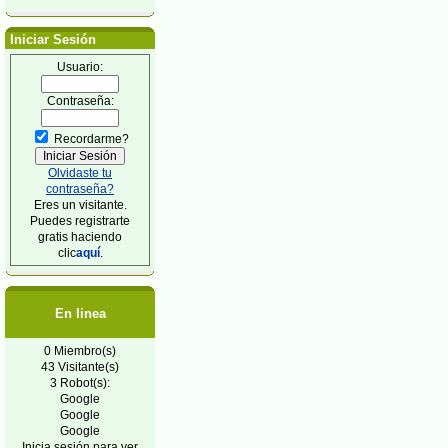
Iniciar Sesión
Usuario:
Contraseña:
Recordarme?
Olvidaste tu
contraseña?
Eres un visitante.
Puedes registrarte
gratis haciendo
clic
aquí
.
En linea
0 Miembro(s)
43 Visitante(s)
3 Robot(s):
Google
Google
Google
Inicia sesión para ver