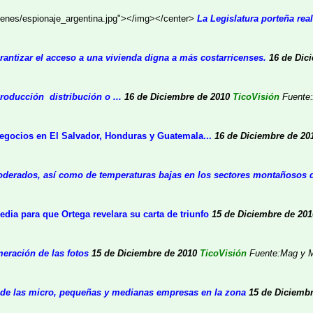
genes/espionaje_argentina.jpg"></img></center>
La Legislatura porteña rea
rantizar el acceso a una vivienda digna a más costarricenses.
16 de Dic
producción distribución o ...
16 de Diciembre de 2010
TicoVisión
Fuente
egocios en El Salvador, Honduras y Guatemala...
16 de Diciembre de 20
oderados, así como de temperaturas bajas en los sectores montañosos del
dia para que Ortega revelara su carta de triunfo
15 de Diciembre de 201
meración de las fotos
15 de Diciembre de 2010
TicoVisión
Fuente:Mag y 
s de las micro, pequeñas y medianas empresas en la zona
15 de Diciembr