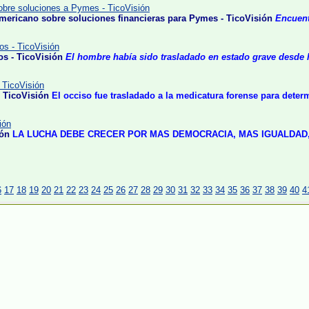
sobre soluciones a Pymes - TicoVisión
oamericano sobre soluciones financieras para Pymes - TicoVisión
Encuent
os - TicoVisión
os - TicoVisión
El hombre había sido trasladado en estado grave desde l
 TicoVisión
 TicoVisión
El occiso fue trasladado a la medicatura forense para deter
ión
ión
LA LUCHA DEBE CRECER POR MAS DEMOCRACIA, MAS IGUALDAD,
6
17
18
19
20
21
22
23
24
25
26
27
28
29
30
31
32
33
34
35
36
37
38
39
40
4