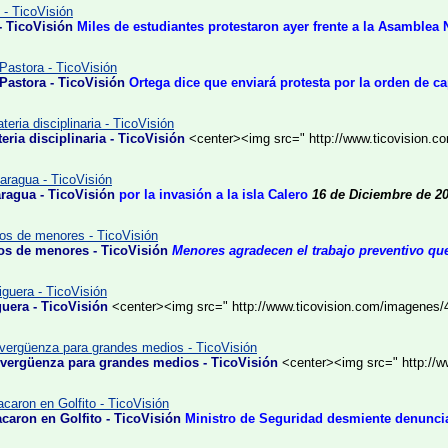
- TicoVisión
- TicoVisión
Miles de estudiantes protestaron ayer frente a la Asamblea
Pastora - TicoVisión
 Pastora - TicoVisión
Ortega dice que enviará protesta por la orden de ca
eria disciplinaria - TicoVisión
eria disciplinaria - TicoVisión
<center><img src=" http://www.ticovision.
aragua - TicoVisión
ragua - TicoVisión
por la invasión a la isla Calero
16 de Diciembre de 2
tos de menores - TicoVisión
tos de menores - TicoVisión
Menores agradecen el trabajo preventivo que
guera - TicoVisión
guera - TicoVisión
<center><img src=" http://www.ticovision.com/imagenes/
o,vergüenza para grandes medios - TicoVisión
o,vergüenza para grandes medios - TicoVisión
<center><img src=" http://
caron en Golfito - TicoVisión
caron en Golfito - TicoVisión
Ministro de Seguridad desmiente denunci