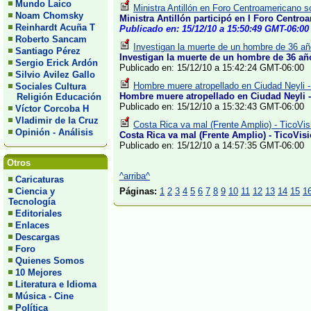
Mundo Laico
Ministra Antillón en Foro Centroamericano 
Noam Chomsky
Ministra Antillón participó en I Foro Centr
Reinhardt Acuña T
Publicado en: 15/12/10 a 15:50:49 GMT-06:00
Roberto Sancam
Investigan la muerte de un hombre de 36 añ
Santiago Pérez
Investigan la muerte de un hombre de 36 añ
Sergio Erick Ardón
Publicado en: 15/12/10 a 15:42:24 GMT-06:00
Silvio Avilez Gallo
Hombre muere atropellado en Ciudad Neyli -
Sociales Cultura
Hombre muere atropellado en Ciudad Neyli -
Religión Educación
Publicado en: 15/12/10 a 15:32:43 GMT-06:00
Víctor Corcoba H
Vladimir de la Cruz
Costa Rica va mal (Frente Amplio) - TicoVis
Opinión - Análisis
Costa Rica va mal (Frente Amplio) - TicoVis
Publicado en: 15/12/10 a 14:57:35 GMT-06:00
Otros
^arriba^
Caricaturas
Ciencia y
Páginas:
1
2
3
4
5
6
7
8
9
10
11
12
13
14
15
1
Tecnología
Editoriales
Enlaces
Descargas
Foro
Quienes Somos
10 Mejores
Literatura e Idioma
Música - Cine
Política