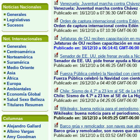
Venezuela: Juventud marcha contra Chávez 
Noticias Nacionales
Venezuela: Juventud marcha contra Chávez 
Publicado en: 16/12/10 a 07:36:30 GMT-06:00
Generales
Legislativas
Orden de captura internacional contra Edén 
Sucesos
Orden de captura internacional contra Edén
Publicado en: 16/12/10 a 07:10:39 GMT-06:00
Jefaturas de OIJ reciben capacitación en mat
Not. Internacionales
Jefaturas de OIJ reciben capacitación en mat
Generales
Publicado en: 16/12/10 a 06:14:41 GMT-06:00
Centroamérica
Senador de EE. UU. pide frenar ayuda a Nic
Norteamérica
Senador de EE. UU. pide frenar ayuda a Nica
Suramérica
Publicado en: 16/12/10 a 04:46:25 GMT-06:00
Medio Oriente
Asia
Fuerza Pública celebró la Navidad con cien
África
Fuerza Pública celebró la Navidad con cien
Publicado en: 16/12/10 a 04:40:08 GMT-06:00
Europa
Ambientales
Chile: Sismo de 4.7º a 23 km al SE de La Hi
Economía Global
Chile: Sismo de 4.7º a 23 km al SE de La Hi
Salud Sexo Belleza
Publicado en: 16/12/10 a 04:25:05 GMT-06:00
Titulares Resumen
Wikileaks: buena noticia para el periodism
Wikileaks: buena noticia para el periodism
Publicado en: 16/12/10 a 04:05:25 GMT-06:00
Columnas
Alejandro Gallard
Barco grúa y remolcador, son naves que atra
Barco grúa y remolcador, son naves que atra
Albino Vargas
Publicado en: 16/12/10 a 01:03:52 GMT-06:00
Amy Goodman