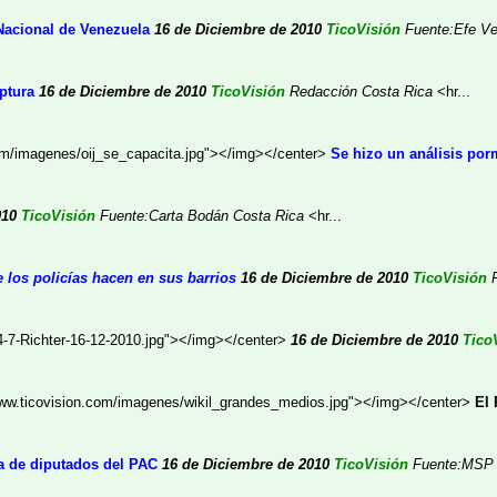
 Nacional de Venezuela
16 de Diciembre de 2010
TicoVisión
Fuente:Efe
Ve
ptura
16 de Diciembre de 2010
TicoVisión
Redacción
Costa Rica
<hr...
com/imagenes/oij_se_capacita.jpg"></img></center>
Se hizo un análisis por
010
TicoVisión
Fuente:Carta Bodán
Costa Rica
<hr...
 los policías hacen en sus barrios
16 de Diciembre de 2010
TicoVisión
4-7-Richter-16-12-2010.jpg"></img></center>
16 de Diciembre de 2010
Tico
www.ticovision.com/imagenes/wikil_grandes_medios.jpg"></img></center>
El 
a de diputados del PAC
16 de Diciembre de 2010
TicoVisión
Fuente:MSP