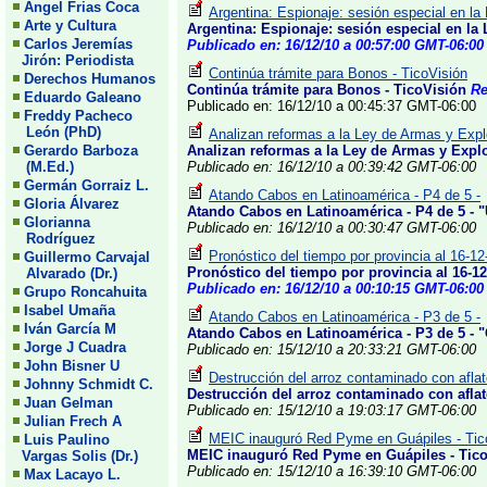
Angel Frias Coca
Argentina: Espionaje: sesión especial en la 
Arte y Cultura
Argentina: Espionaje: sesión especial en la 
Carlos Jeremías
Publicado en: 16/12/10 a 00:57:00 GMT-06:00
Jirón: Periodista
Continúa trámite para Bonos - TicoVisión
Derechos Humanos
Continúa trámite para Bonos - TicoVisión
Re
Eduardo Galeano
Publicado en: 16/12/10 a 00:45:37 GMT-06:00
Freddy Pacheco
León (PhD)
Analizan reformas a la Ley de Armas y Expl
Gerardo Barboza
Analizan reformas a la Ley de Armas y Explo
(M.Ed.)
Publicado en: 16/12/10 a 00:39:42 GMT-06:00
Germán Gorraiz L.
Atando Cabos en Latinoamérica - P4 de 5 -
Gloria Álvarez
Atando Cabos en Latinoamérica - P4 de 5 - "
Glorianna
Publicado en: 16/12/10 a 00:30:47 GMT-06:00
Rodríguez
Pronóstico del tiempo por provincia al 16-12
Guillermo Carvajal
Pronóstico del tiempo por provincia al 16-12
Alvarado (Dr.)
Publicado en: 16/12/10 a 00:10:15 GMT-06:00
Grupo Roncahuita
Isabel Umaña
Atando Cabos en Latinoamérica - P3 de 5 -
Iván García M
Atando Cabos en Latinoamérica - P3 de 5 - "
Jorge J Cuadra
Publicado en: 15/12/10 a 20:33:21 GMT-06:00
John Bisner U
Destrucción del arroz contaminado con aflat
Johnny Schmidt C.
Destrucción del arroz contaminado con aflat
Juan Gelman
Publicado en: 15/12/10 a 19:03:17 GMT-06:00
Julian Frech A
MEIC inauguró Red Pyme en Guápiles - Tic
Luis Paulino
MEIC inauguró Red Pyme en Guápiles - Tic
Vargas Solis (Dr.)
Publicado en: 15/12/10 a 16:39:10 GMT-06:00
Max Lacayo L.