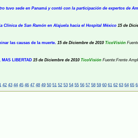
ro tuvo sede en Panamá y contó con la participación de expertos de Amér
a Clínica de San Ramón en Alajuela hacia el Hospital México
15 de Dici
minar las causas de la muerte.
15 de Diciembre de 2010
TicoVisión
Fuent
 MAS LIBERTAD
15 de Diciembre de 2010
TicoVisión
Fuente:Frente Ampl
1
42
43
44
45
46
47
48
49
50
51
52
53
54
55
56
57
58
59
60
61
62
63
64
65
6