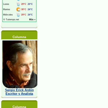
Columna
Sergio Erick Ardón
Escritor y Analista
Columna