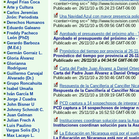
Angel Frias Coca
<center><img src=" http://www.ticovision.com
Arte y Cultura
Publicado en: 26/11/10 a 05:24:23 GMT-06:00
Carlos Jeremías
Una Navidad Azul con mayor presencia polici
Jirón: Periodista
<center><img src=" http://www.ticovision.com
Derechos Humanos
Publicado en: 26/11/10 a 05:09:56 GMT-06:00
Eduardo Galeano
Freddy Pacheco
Aprobado el presupuesto del próximo año - 
León (PhD)
Aprobado el presupuesto del próximo año -
Gerardo Barboza
Publicado en: 26/11/10 a 04:45:38 GMT-06:00
(M.Ed.)
Pronóstico del tiempo por provincia al 26-11
Germán Gorraiz L.
Pronóstico del tiempo por provincia al 26-11
Gloria Álvarez
Publicado en: 26/11/10 a 04:34:54 GMT-06:00
Glorianna
Rodríguez
Carta del Padre Juan Álvarez a Daniel Orte
Carta del Padre Juan Álvarez a Daniel Orteg
Guillermo Carvajal
Publicado en: 25/11/10 a 20:50:46 GMT-06:00
Alvarado (Dr.)
Grupo Roncahuita
Respuesta de la Cancillería al Canciller Nic
Isabel Umaña
Respuesta de la Cancillería al Canciller Nic
Iván García M
Publicado en: 25/11/10 a 18:09:19 GMT-06:00
Jorge J Cuadra
PCD captura a 14 sospechosos de integrar 
John Bisner U
PCD captura a 14 sospechosos de integrar 
Johnny Schmidt C.
Publicado en: 25/11/10 a 16:52:53 GMT-06:00
Juan Gelman
Julian Frech A
Instituciones coordinan solución para la Asa
Instituciones coordinan solución para la As
Luis Paulino
Vargas Solis (Dr.)
La Educación en Nicaragua está por el suelo
Max Lacayo L.
La Educación en Nicaragua está por el suelo