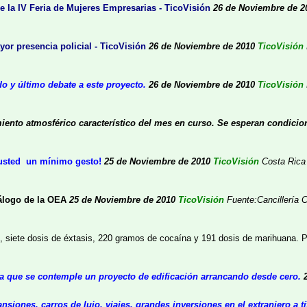
e la IV Feria de Mujeres Empresarias - TicoVisión
26 de Noviembre de 2
or presencia policial - TicoVisión
26 de Noviembre de 2010
TicoVisión
o y último debate a este proyecto.
26 de Noviembre de 2010
TicoVisión
ento atmosférico característico del mes en curso. Se esperan condicione
 usted un mínimo gesto!
25 de Noviembre de 2010
TicoVisión
Costa Rica
álogo de la OEA
25 de Noviembre de 2010
TicoVisión
Fuente:Cancillería
C
, siete dosis de éxtasis, 220 gramos de cocaína y 191 dosis de marihuana.
P
ita que se contemple un proyecto de edificación arrancando desde cero.
nsiones, carros de lujo, viajes, grandes inversiones en el extranjero a 