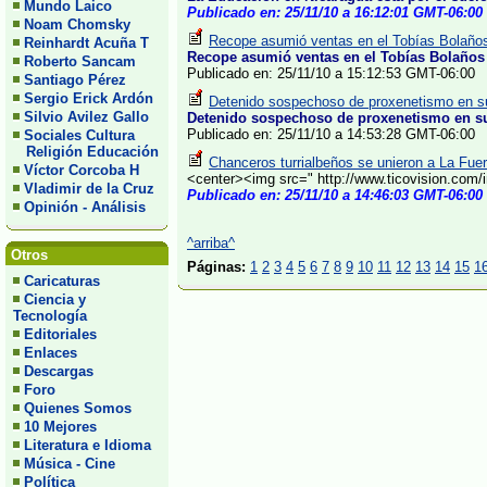
Mundo Laico
Publicado en: 25/11/10 a 16:12:01 GMT-06:00
Noam Chomsky
Recope asumió ventas en el Tobías Bolaños
Reinhardt Acuña T
Recope asumió ventas en el Tobías Bolaños 
Roberto Sancam
Publicado en: 25/11/10 a 15:12:53 GMT-06:00
Santiago Pérez
Sergio Erick Ardón
Detenido sospechoso de proxenetismo en su
Silvio Avilez Gallo
Detenido sospechoso de proxenetismo en su
Publicado en: 25/11/10 a 14:53:28 GMT-06:00
Sociales Cultura
Religión Educación
Chanceros turrialbeños se unieron a La Fuer
Víctor Corcoba H
<center><img src=" http://www.ticovision.com
Vladimir de la Cruz
Publicado en: 25/11/10 a 14:46:03 GMT-06:00
Opinión - Análisis
^arriba^
Otros
Páginas:
1
2
3
4
5
6
7
8
9
10
11
12
13
14
15
1
Caricaturas
Ciencia y
Tecnología
Editoriales
Enlaces
Descargas
Foro
Quienes Somos
10 Mejores
Literatura e Idioma
Música - Cine
Política