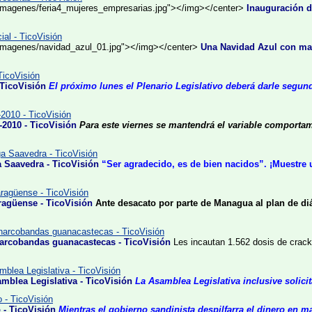
/imagenes/feria4_mujeres_empresarias.jpg"></img></center>
Inauguración d
al - TicoVisión
/imagenes/navidad_azul_01.jpg"></img></center>
Una Navidad Azul con may
TicoVisión
 TicoVisión
El próximo lunes el Plenario Legislativo deberá darle segund
-2010 - TicoVisión
-2010 - TicoVisión
Para este viernes se mantendrá el variable comportami
ga Saavedra - TicoVisión
a Saavedra - TicoVisión
“Ser agradecido, es de bien nacidos”. ¡Muestre
aragüense - TicoVisión
aragüense - TicoVisión
Ante desacato por parte de Managua al plan de di
narcobandas guanacastecas - TicoVisión
narcobandas guanacastecas - TicoVisión
Les incautan 1.562 dosis de crack
mblea Legislativa - TicoVisión
amblea Legislativa - TicoVisión
La Asamblea Legislativa inclusive solic
 - TicoVisión
 - TicoVisión
Mientras el gobierno sandinista despilfarra el dinero en ma