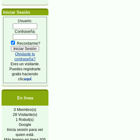
Iniciar Sesión
Usuario:
Contraseña:
Recordarme?
Olvidaste tu
contraseña?
Eres un visitante.
Puedes registrarte
gratis haciendo
clic
aquí
.
En linea
0 Miembro(s)
28 Visitante(s)
1 Robot(s):
Google
Inicia sesión para ver
quien está.
Más tiempo en linea:305