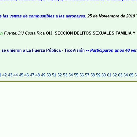
 las ventas de combustibles a las aeronaves.
25 de Noviembre de 2010
ón
Fuente:OIJ
Costa Rica
OIJ SECCIÓN DELITOS SEXUALES FAMILIA Y
 se unieron a La Fuerza Pública - TicoVisión
•• Participaron unos 40 ven
1
42
43
44
45
46
47
48
49
50
51
52
53
54
55
56
57
58
59
60
61
62
63
64
65
6