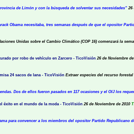
rovincia de Limón y con la búsqueda de solventar sus necesidades”
26
ack Obama necesitaba, tres semanas después de que el opositor Partido R
s Naciones Unidas sobre el Cambio Climático (COP 16) comenzará la se
urado por robo de vehículo en Zarcero - TicoVisión
26 de Noviembre de
isa 24 sacos de lana - TicoVisión
Extraer especies del recurso foresta
iendas. Dos de ellos fueron pasados en 117 ocasiones y el OIJ los requer
el éxito en el mundo de la moda - TicoVisión
26 de Noviembre de 2010
T
ama para convencer a los miembros del opositor Partido Republicano de r