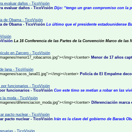
a evaluar daños - TicoVisión
a evaluar daños - TicoVisión
Dijo: “tengo un gran compromiso con la p
nda de Obama - TicoVisión
da de Obama - TicoVisión
Lo último que el presidente estadounidense Bar
oVisión
oVisión
La 16 Conferencia de las Partes de la Convención Marco de la
ículo en Zarcero - TicoVisión
m/imagenes/menor17_robacarros.jpg"></img></center>
Menor de 17 años capt
e lana - TicoVisión
m/imagenes/sacos_lana01.jpg"></img></center>
Policía de El Empalme decom
 por funcionarios - TicoVisión
por funcionarios - TicoVisión
Con este timo se metían a robar en las viv
e la moda - TicoVisión
/imagenes/diferenciacion_moda.jpg"></img></center>
Diferenciación marca 
car pacto nuclear - TicoVisión
car pacto nuclear - TicoVisión
Irán es la clave del gobierno de Barack Ob
esarias - TicoVisión