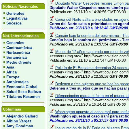
Diputado Walter Céspedes recorre Limón par
Noticias Nacionales
Diputado Walter Céspedes recorre Limón par
Publicado en: 26/11/10 a 14:30:56 GMT-06:00
Generales
Legislativas
Corea del Norte salta a prioridades en age
Sucesos
Corea del Norte salta a prioridades en agen
Publicado en: 26/11/10 a 14:12:48 GMT-06:00
Cancún bajo la sombra del pesimismo - Tic
Not. Internacionales
Cancún bajo la sombra del pesimismo - Tic
Generales
Publicado en: 26/11/10 a 13:57:54 GMT-06:00
Centroamérica
Menor de 17 años capturado por robo de veh
Norteamérica
<center><img src=" http://www.ticovision.co
Suramérica
Publicado en: 26/11/10 a 13:27:47 GMT-06:00
Medio Oriente
Asia
Policía de El Empalme decomisa 24 sacos d
África
<center><img src=" http://www.ticovision.co
Publicado en: 26/11/10 a 12:59:56 GMT-06:00
Europa
Ambientales
Detienen a tres sujetos que se hacían pasar
Economía Global
Detienen a tres sujetos que se hacían pasar 
Salud Sexo Belleza
Diferenciación marca el éxito en el mundo d
Titulares Resumen
<center><img src=" http://www.ticovision.com
Publicado en: 26/11/10 a 10:14:41 GMT-06:00
Columnas
Washington apuesta al caso iraní para ratifi
Alejandro Gallard
Washington apuesta al caso iraní para ratifi
Publicado en: 26/11/10 a 05:37:57 GMT-06:00
Albino Vargas
Amy Goodman
Inauguración de la IV Feria de Mujeres Empr