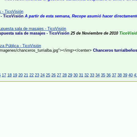
 - TicoVisión
- TicoVisión
A partir de esta semana, Recope asumió hacer directamente
puesta sala de masajes - TicoVisión
puesta sala de masajes - TicoVisión
25 de Noviembre de 2010
TicoVisi
za Pública - TicoVisión
/imagenes/chanceros_turrialba.jpg"></img></center>
Chanceros turrialbeños
6
17
18
19
20
21
22
23
24
25
26
27
28
29
30
31
32
33
34
35
36
37
38
39
40
4