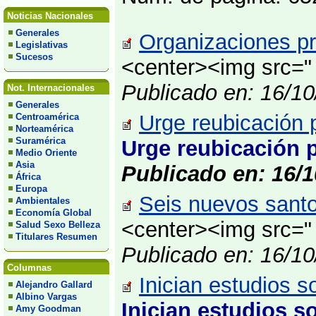
Noticias Nacionales
Generales
Organizaciones pr
Legislativas
Sucesos
<center><img src=" 
Publicado en: 16/1
Not. Internacionales
Generales
Urge reubicación p
Centroamérica
Norteamérica
Suramérica
Urge reubicación p
Medio Oriente
Asia
Publicado en: 16/1
África
Europa
Seis nuevos santo
Ambientales
Economía Global
<center><img src="
Salud Sexo Belleza
Titulares Resumen
Publicado en: 16/1
Columnas
Inician estudios s
Alejandro Gallard
Albino Vargas
Inician estudios s
Amy Goodman