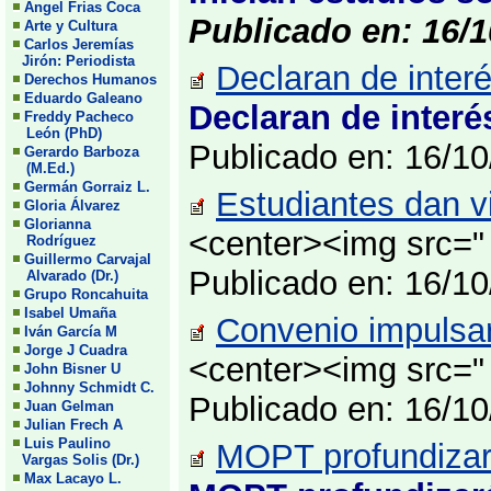
Angel Frias Coca
Publicado en: 16/1
Arte y Cultura
Carlos Jeremías
Jirón: Periodista
Declaran de interé
Derechos Humanos
Eduardo Galeano
Declaran de interé
Freddy Pacheco
León (PhD)
Publicado en: 16/1
Gerardo Barboza
(M.Ed.)
Germán Gorraiz L.
Estudiantes dan v
Gloria Álvarez
Glorianna
<center><img src="
Rodríguez
Guillermo Carvajal
Publicado en: 16/1
Alvarado (Dr.)
Grupo Roncahuita
Isabel Umaña
Convenio impulsar
Iván García M
Jorge J Cuadra
<center><img src="
John Bisner U
Johnny Schmidt C.
Publicado en: 16/1
Juan Gelman
Julian Frech A
Luis Paulino
MOPT profundizará
Vargas Solis (Dr.)
Max Lacayo L.