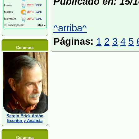
Publicado en: 15/1
^arriba^
Páginas:
1
2
3
4
5
Columna
Sergio Erick Ardón
Escritor y Analista
Columna