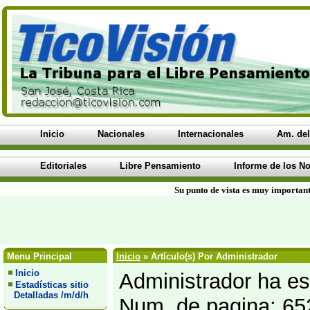
Inicio
Nacionales
Internacionales
Am. del
Editoriales
Libre Pensamiento
Informe de los No
Su punto de vista es muy important
Menu Principal
Inicio
» Artículo(s) Por Administrador
Inicio
Administrador ha esc
Estadísticas sitio
Detalladas /m/d/h
Num. de pagina: 65