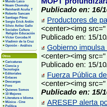
MOPT profundizará 
Mundo Laico
Noam Chomsky
Publicado en: 16/1
Reinhardt Acuña T
Roberto Sancam
Santiago Pérez
Productores de pa
Sergio Erick Ardón
Silvio Avilez Gallo
<center><img src="
Sociales Cultura
Religión Educación
Publicado en: 15/1
Víctor Corcoba H
Vladimir de la Cruz
Gobierno impulsa 
Opinión - Análisis
<center><img src="
Otros
Caricaturas
Publicado en: 15/1
Ciencia y
Tecnología
Fuerza Pública de
Editoriales
Enlaces
<center><img src="
Descargas
Foro
Quienes Somos
Publicado en: 15/1
10 Mejores
Literatura e Idioma
ARESEP alerta por 
Música - Cine
Política