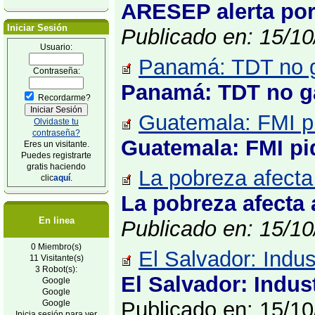
ARESEP alerta por 
Iniciar Sesión
Publicado en: 15/1
Usuario:
Panamá: TDT no gar
Contraseña:
Panamá: TDT no gar
Recordarme?
Guatemala: FMI pi
Olvidaste tu
contraseña?
Guatemala: FMI pid
Eres un visitante.
Puedes registrarte
gratis haciendo
La pobreza afecta
clic
aquí
.
La pobreza afecta 
En linea
Publicado en: 15/1
0 Miembro(s)
El Salvador: Indus
11 Visitante(s)
3 Robot(s):
El Salvador: Indus
Google
Google
Publicado en: 15/1
Google
Inicia sesión para ver