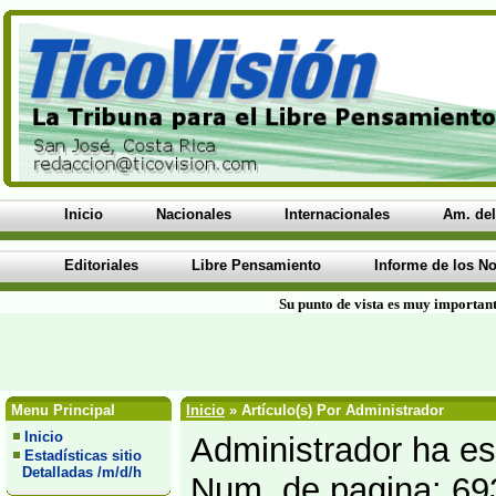
Inicio
Nacionales
Internacionales
Am. del
Editoriales
Libre Pensamiento
Informe de los No
Su punto de vista es muy important
Menu Principal
Inicio
» Artículo(s) Por Administrador
Inicio
Administrador ha esc
Estadísticas sitio
Detalladas /m/d/h
Num. de pagina: 69