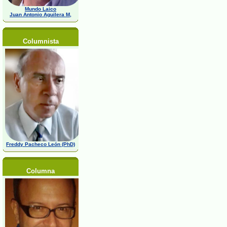
Mundo Laico
Juan Antonio Aguilera M,
Columnista
Freddy Pacheco León (PhD)
Columna