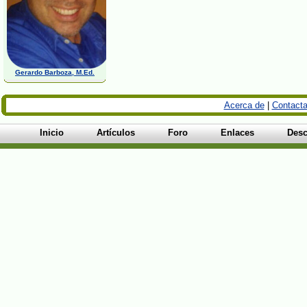
Gerardo Barboza, M.Ed.
Acerca de
|
Contacta
Inicio
Artículos
Foro
Enlaces
Desc