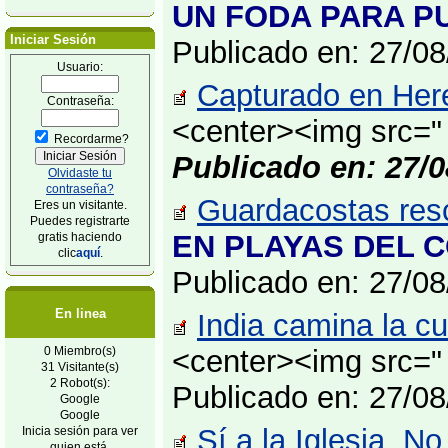
UN FODA PARA PU
Iniciar Sesión
Publicado en: 27/0
Usuario:
Capturado en Here
Contraseña:
<center><img src=" 
Recordarme?
Publicado en: 27/0
Olvidaste tu
contraseña?
Guardacostas resc
Eres un visitante.
Puedes registrarte
EN PLAYAS DEL CO
gratis haciendo
clic
aquí
.
Publicado en: 27/0
En linea
India camina la cu
0 Miembro(s)
<center><img src=" 
31 Visitante(s)
2 Robot(s):
Publicado en: 27/0
Google
Google
Sí a la Iglesia, No
Inicia sesión para ver
quien está.