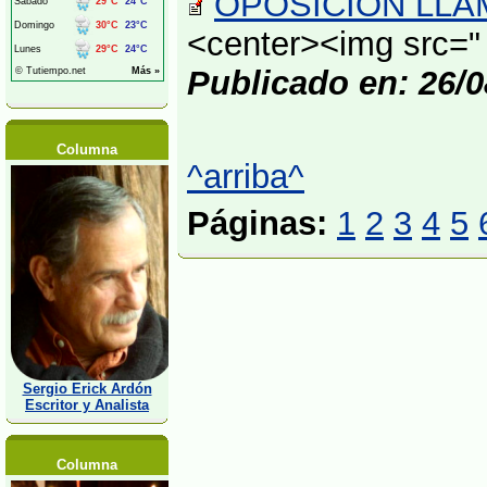
OPOSICIÓN LLAM
<center><img src="
Publicado en: 26/0
Columna
^arriba^
Páginas:
1
2
3
4
5
Sergio Erick Ardón
Escritor y Analista
Columna