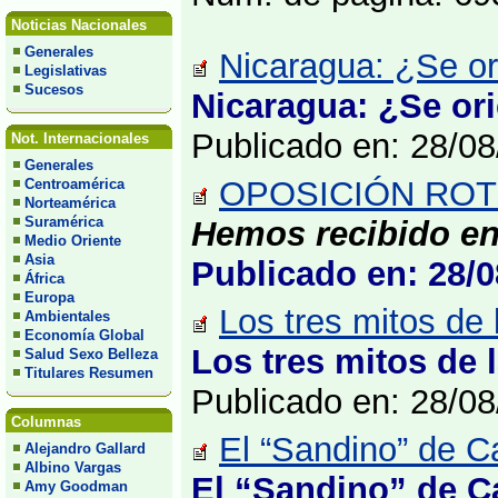
Noticias Nacionales
Generales
Nicaragua: ¿Se ori
Legislativas
Sucesos
Nicaragua: ¿Se ori
Publicado en: 28/0
Not. Internacionales
Generales
OPOSICIÓN ROTU
Centroamérica
Norteamérica
Suramérica
Hemos recibido en
Medio Oriente
Asia
Publicado en: 28/0
África
Europa
Los tres mitos de l
Ambientales
Economía Global
Los tres mitos de l
Salud Sexo Belleza
Titulares Resumen
Publicado en: 28/0
Columnas
El “Sandino” de C
Alejandro Gallard
Albino Vargas
El “Sandino” de C
Amy Goodman