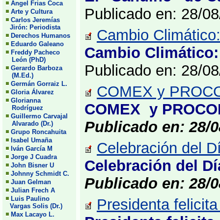
Angel Frias Coca
Publicado en: 28/0
Arte y Cultura
Carlos Jeremías
Jirón: Periodista
Cambio Climático: 
Derechos Humanos
Eduardo Galeano
Cambio Climático: 
Freddy Pacheco
León (PhD)
Publicado en: 28/0
Gerardo Barboza
(M.Ed.)
Germán Gorraiz L.
COMEX y PROCOME
Gloria Álvarez
Glorianna
COMEX y PROCOMER
Rodríguez
Guillermo Carvajal
Publicado en: 28/0
Alvarado (Dr.)
Grupo Roncahuita
Isabel Umaña
Celebración del Dí
Iván García M
Jorge J Cuadra
Celebración del Dí
John Bisner U
Johnny Schmidt C.
Publicado en: 28/0
Juan Gelman
Julian Frech A
Luis Paulino
Presidenta felicit
Vargas Solis (Dr.)
Max Lacayo L.