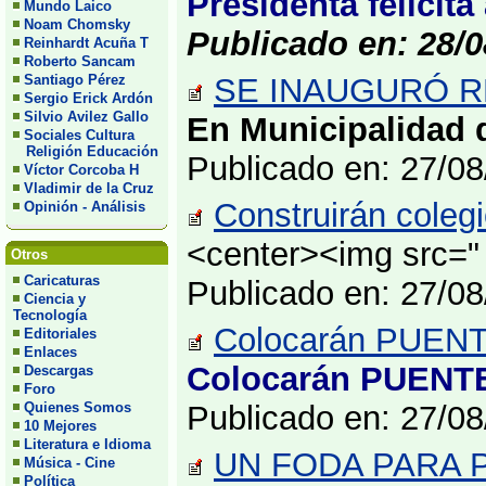
Presidenta felicita
Mundo Laico
Noam Chomsky
Publicado en: 28/0
Reinhardt Acuña T
Roberto Sancam
Santiago Pérez
SE INAUGURÓ RE
Sergio Erick Ardón
Silvio Avilez Gallo
En Municipalidad
Sociales Cultura
Religión Educación
Publicado en: 27/0
Víctor Corcoba H
Vladimir de la Cruz
Construirán coleg
Opinión - Análisis
<center><img src="
Otros
Caricaturas
Publicado en: 27/0
Ciencia y
Tecnología
Colocarán PUENTE
Editoriales
Enlaces
Colocarán PUENTE 
Descargas
Foro
Quienes Somos
Publicado en: 27/0
10 Mejores
Literatura e Idioma
UN FODA PARA P
Música - Cine
Política